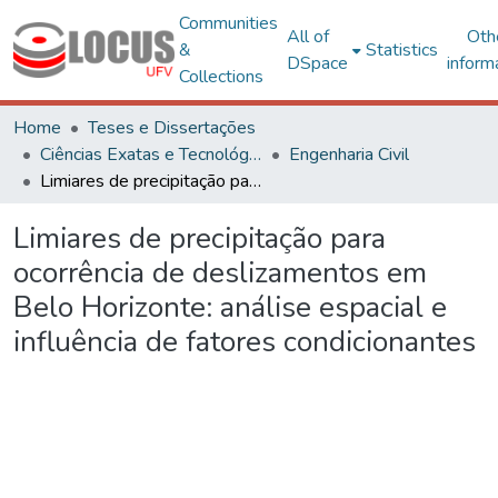
Communities
All of
Oth
&
Statistics
DSpace
inform
Collections
Home
Teses e Dissertações
Ciências Exatas e Tecnológicas
Engenharia Civil
Limiares de precipitação para ocorrência de deslizamentos em Belo Horizonte: análise espacial e influência de fatores condicionantes
Limiares de precipitação para
ocorrência de deslizamentos em
Belo Horizonte: análise espacial e
influência de fatores condicionantes