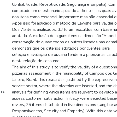
Confiabilidade, Receptividade, Segurança e Empatia). Com
compilado um questionário aplicado a clientes, os quais a
dos itens como essencial, importante mas não essencial o
Após isso foi aplicado o método de Lawshe para validar ou 
Dos 75 itens analisados, 33 foram excluídos, com base n
adotada. A exclusão de alguns itens na dimensão “Aspecto
conservação de quase todos os outros listados nas dema
demonstra que os critérios adotados por clientes para
seleção e avaliação de pizzaria tendem a priorizar as caract
desta relação de consumo.
The aim of this study is to verify the validity of a question
pizzerias assessment in the municipality of Campos dos G
Janeiro, Brazil. This research is justified by the expressive
service sector, where the pizzerias are inserted, and the ab
das
analysis for defining which items are relevant to develop 
assess customer satisfaction. Initially were selected based
review, 75 items distributed in five dimensions (tangible as
Responsiveness, Security and Empathy). With this data w