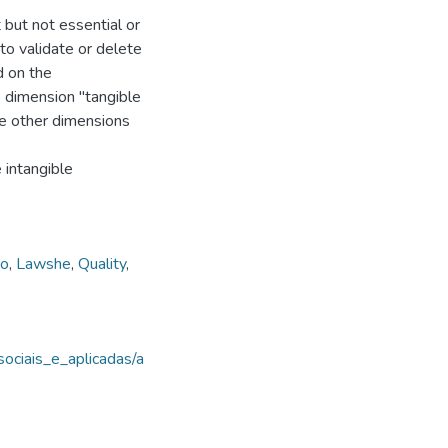
 but not essential or
to validate or delete
d on the
 dimension "tangible
the other dimensions
 intangible
io
,
Lawshe
,
Quality
,
sociais_e_aplicadas/a