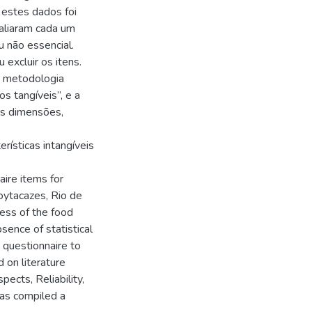
 estes dados foi
valiaram cada um
u não essencial.
excluir os itens.
a metodologia
s tangíveis”, e a
is dimensões,
erísticas intangíveis
naire items for
oytacazes, Rio de
ness of the food
sence of statistical
a questionnaire to
 on literature
pects, Reliability,
as compiled a