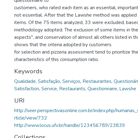
questionnaire to
customers, who rated each item as an essential, important
not essential. After that the Lawshe method was applied 
items. Of the 75 items analyzed, 33 were excluded, base
methodology adopted. The exclusion of some items in the
aspects", and conservation of almost all others listed in 
shows that the criteria adopted by customers
for selection and pizzeria assessment tend to prioritize the
characteristics of this consumption ratio.
Keywords
Qualidade
,
Satisfação
,
Serviços
,
Restaurantes
,
Questionár
Satisfaction
,
Service
,
Restaurants
,
Questionnaire
,
Lawshe
URI
http://seer.perspectivasonline.com.br/index.php/humanas_
rticle/view/732
http://www.locus.ufv.br/handle/123456789/23839
Collections