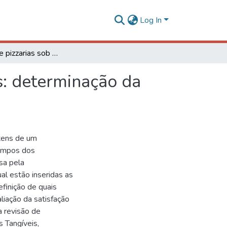
Log In
Avaliação de pizzarias sob a percepção dos clientes: determinação da validade de itens do questionário
s: determinação da
itens de um
Campos dos
isa pela
al estão inseridas as
efinição de quais
liação da satisfação
a revisão de
s Tangíveis,