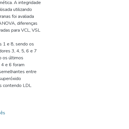
nética. A integridade
isada utilizando
anas foi avaliada
e ANOVA, diferenças
rvadas para VCL, VSL
es 1 e 8, sendo os
dores 3, 4, 5, 6 e 7
o os últimos
, 4 e 6 foram
s semelhantes entre
 superóxido
es contendo LDL
nês