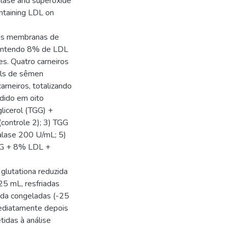
talase and superoxide
ontaining LDL on
 das membranas de
contendo 8% de LDL
s. Quatro carneiros
ools de sêmen
rneiros, totalizando
idido em oito
glicerol (TGG) +
controle 2); 3) TGG
lase 200 U/mL; 5)
GG + 8% LDL +
glutationa reduzida
5 mL, resfriadas
ida congeladas (-25
ediatamente depois
idas à análise