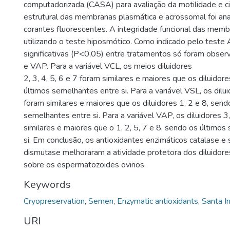
computadorizada (CASA) para avaliação da motilidade e ci
estrutural das membranas plasmática e acrossomal foi anal
corantes fluorescentes. A integridade funcional das membr
utilizando o teste hiposmótico. Como indicado pelo test
significativas (P<0,05) entre tratamentos só foram obse
e VAP. Para a variável VCL, os meios diluidores
2, 3, 4, 5, 6 e 7 foram similares e maiores que os diluidor
últimos semelhantes entre si. Para a variável VSL, os dilui
foram similares e maiores que os diluidores 1, 2 e 8, send
semelhantes entre si. Para a variável VAP, os diluidores 3
similares e maiores que o 1, 2, 5, 7 e 8, sendo os último
si. Em conclusão, os antioxidantes enzimáticos catalase e
dismutase melhoraram a atividade protetora dos diluidor
sobre os espermatozoides ovinos.
Keywords
Cryopreservation
,
Semen
,
Enzymatic antioxidants
,
Santa I
URI