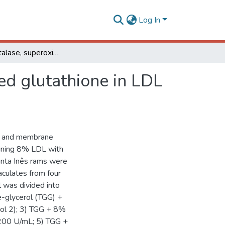
Log In
Effect of catalase, superoxide dismutase and reduced glutathione in LDL extender on ovine cryopreserved sperm viability
ed glutathione in LDL
ics and membrane
aining 8% LDL with
Santa Inês rams were
aculates from four
l was divided into
se-glycerol (TGG) +
rol 2); 3) TGG + 8%
200 U/mL; 5) TGG +