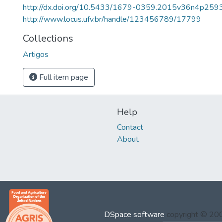
http://dx.doi.org/10.5433/1679-0359.2015v36n4p259
http://www.locus.ufv.br/handle/123456789/17799
Collections
Artigos
Full item page
Help
Contact
About
DSpace software
copyright © 2