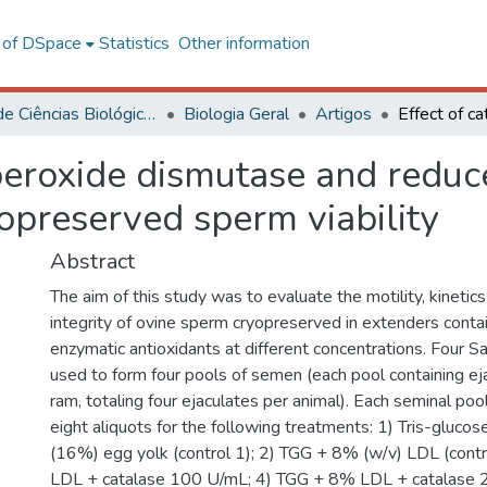
l of DSpace
Statistics
Other information
Centro de Ciências Biológicas e da Saúde
Biologia Geral
Artigos
uperoxide dismutase and reduc
opreserved sperm viability
Abstract
The aim of this study was to evaluate the motility, kinet
integrity of ovine sperm cryopreserved in extenders cont
enzymatic antioxidants at different concentrations. Four 
used to form four pools of semen (each pool containing ej
ram, totaling four ejaculates per animal). Each seminal poo
eight aliquots for the following treatments: 1) Tris-gluco
(16%) egg yolk (control 1); 2) TGG + 8% (w/v) LDL (cont
LDL + catalase 100 U/mL; 4) TGG + 8% LDL + catalase 