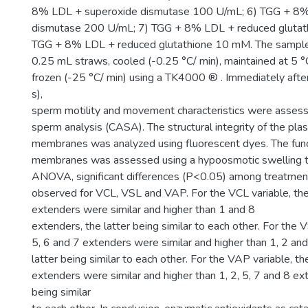
8% LDL + superoxide dismutase 100 U/mL; 6) TGG + 8%
dismutase 200 U/mL; 7) TGG + 8% LDL + reduced glutat
TGG + 8% LDL + reduced glutathione 10 mM. The sample
0.25 mL straws, cooled (-0.25 °C/ min), maintained at 5 °
frozen (-25 °C/ min) using a TK4000 ® . Immediately afte
s),
sperm motility and movement characteristics were asses
sperm analysis (CASA). The structural integrity of the pl
membranes was analyzed using fluorescent dyes. The funct
membranes was assessed using a hypoosmotic swelling t
ANOVA, significant differences (P<0.05) among treatmen
observed for VCL, VSL and VAP. For the VCL variable, the 
extenders were similar and higher than 1 and 8
extenders, the latter being similar to each other. For the V
5, 6 and 7 extenders were similar and higher than 1, 2 an
latter being similar to each other. For the VAP variable, th
extenders were similar and higher than 1, 2, 5, 7 and 8 ext
being similar