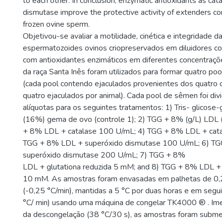
to each other. In conclusion, enzymatic antioxidants as ca
dismutase improve the protective activity of extenders c
frozen ovine sperm.
Objetivou-se avaliar a motilidade, cinética e integridade
espermatozoides ovinos criopreservados em diluidores 
com antioxidantes enzimáticos em diferentes concentraçõe
da raça Santa Inês foram utilizados para formar quatro p
(cada pool contendo ejaculados provenientes dos quatro ca
quatro ejaculados por animal). Cada pool de sêmen foi div
alíquotas para os seguintes tratamentos: 1) Tris- glicose-
(16%) gema de ovo (controle 1); 2) TGG + 8% (g/L) LDL (
+ 8% LDL + catalase 100 U/mL; 4) TGG + 8% LDL + cata
TGG + 8% LDL + superóxido dismutase 100 U/mL; 6) T
superóxido dismutase 200 U/mL; 7) TGG + 8%
LDL + glutationa reduzida 5 mM; and 8) TGG + 8% LDL + 
10 mM. As amostras foram envasadas em palhetas de 0,2
(-0,25 °C/min), mantidas a 5 °C por duas horas e em segu
°C/ min) usando uma máquina de congelar TK4000 ® . Im
da descongelação (38 °C/30 s), as amostras foram submet