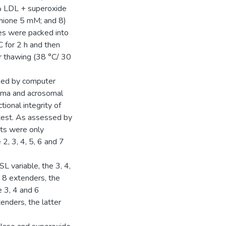
 LDL + superoxide
hione 5 mM; and 8)
s were packed into
C for 2 h and then
r thawing (38 °C/ 30
sed by computer
asma and acrosomal
ional integrity of
est. As assessed by
ts were only
2, 3, 4, 5, 6 and 7
SL variable, the 3, 4,
d 8 extenders, the
e 3, 4 and 6
enders, the latter