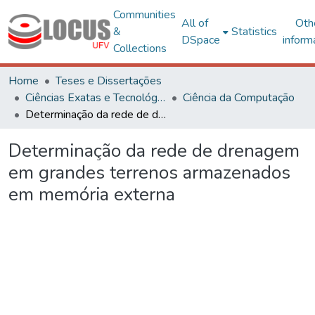
Communities
All of
Oth
&
Statistics
DSpace
inform
Collections
Home
Teses e Dissertações
Ciências Exatas e Tecnológicas
Ciência da Computação
Determinação da rede de drenagem em grandes terrenos armazenados em memória externa
Determinação da rede de drenagem
em grandes terrenos armazenados
em memória externa