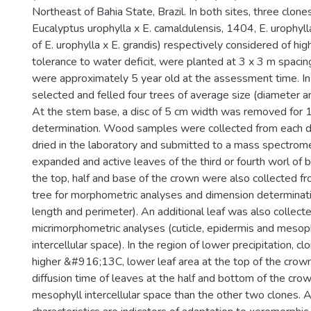
Northeast of Bahia State, Brazil. In both sites, three clone
Eucalyptus urophylla x E. camaldulensis, 1404, E. urophyll
of E. urophylla x E. grandis) respectively considered of h
tolerance to water deficit, were planted at 3 x 3 m spaci
were approximately 5 year old at the assessment time. In
selected and felled four trees of average size (diameter a
At the stem base, a disc of 5 cm width was removed fo
determination. Wood samples were collected from each disc
dried in the laboratory and submitted to a mass spectrom
expanded and active leaves of the third or fourth worl of 
the top, half and base of the crown were also collected 
tree for morphometric analyses and dimension determinati
length and perimeter). An additional leaf was also collecte
micrimorphometric analyses (cuticle, epidermis and mesop
intercellular space). In the region of lower precipitation,
higher &#916;13C, lower leaf area at the top of the crow
diffusion time of leaves at the half and bottom of the cro
mesophyll intercellular space than the other two clones. A