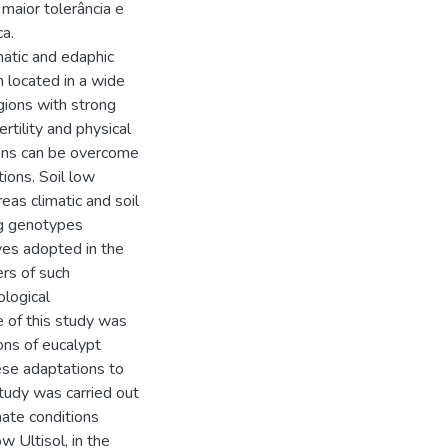
maior tolerância e
ca.
matic and edaphic
n located in a wide
egions with strong
ertility and physical
tions can be overcome
ions. Soil low
reas climatic and soil
ing genotypes
ves adopted in the
ers of such
ological
ve of this study was
ons of eucalypt
hese adaptations to
tudy was carried out
mate conditions
 Ultisol, in the