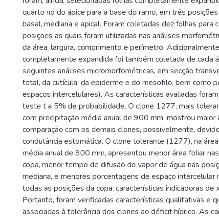
foram, ainda, selecionadas folhas completamente expandid
quarto nó do ápice para a base do ramo, em três posições 
basal, mediana e apical. Foram coletadas dez folhas para
posições as quais foram utilizadas nas análises morfomét
da área, largura, comprimento e perímetro. Adicionalmente
completamente expandida foi também coletada de cada á
seguintes análises micromorfométricas, em secção transve
total, da cutícula, da epiderme e do mesofilo, bem como
espaços intercelulares). As características avaliadas for
teste t a 5% de probabilidade. O clone 1277, mais toleran
com precipitação média anual de 900 mm, mostrou maio
comparação com os demais clones, possivelmente, devid
condutância estomática. O clone tolerante (1277), na área
média anual de 900 mm, apresentou menor área foliar nas 
copa, menor tempo de difusão do vapor de água nas posiç
mediana, e menores porcentagens de espaço intercelular
todas as posições da copa, características indicadoras de
Portanto, foram verificadas características qualitativas e q
associadas à tolerância dos clones ao déficit hídrico. As ca