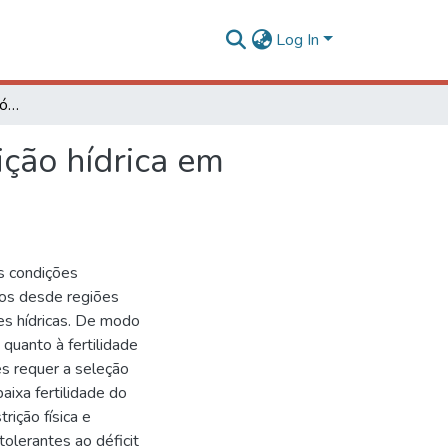
Log In
Características morfofisiológicas associadas á restrição hídrica em clones de eucalipto
ição hídrica em
es condições
itos desde regiões
es hídricas. De modo
quanto à fertilidade
ões requer a seleção
aixa fertilidade do
rição física e
tolerantes ao déficit