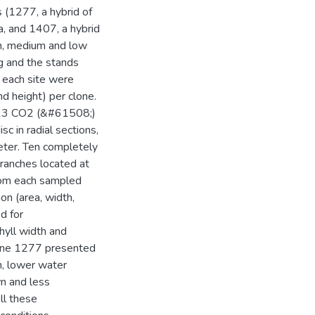
s (1277, a hybrid of
a, and 1407, a hybrid
igh, medium and low
ng and the stands
 each site were
nd height) per clone.
r 13 CO2 (&#61508;)
 in radial sections,
eter. Ten completely
branches located at
from each sampled
on (area, width,
d for
hyll width and
 clone 1277 presented
n, lower water
wn and less
ll these