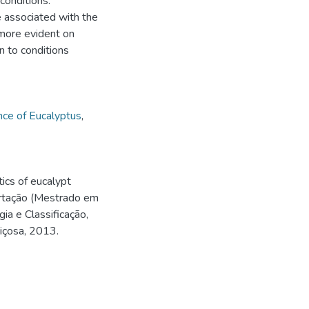
conditions.
e associated with the
 more evident on
 to conditions
nce of Eucalyptus
,
ics of eucalypt
sertação (Mestrado em
ia e Classificação,
Viçosa, 2013.