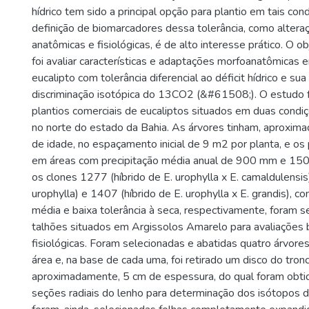
hídrico tem sido a principal opção para plantio em tais cond
definição de biomarcadores dessa tolerância, como altera
anatômicas e fisiológicas, é de alto interesse prático. O 
foi avaliar características e adaptações morfoanatômicas 
eucalipto com tolerância diferencial ao déficit hídrico e su
discriminação isotópica do 13CO2 (&#61508;). O estudo 
plantios comerciais de eucaliptos situados em duas condi
no norte do estado da Bahia. As árvores tinham, aproxim
de idade, no espaçamento inicial de 9 m2 por planta, e os 
em áreas com precipitação média anual de 900 mm e 150
os clones 1277 (híbrido de E. urophylla x E. camaldulensis
urophylla) e 1407 (híbrido de E. urophylla x E. grandis), c
média e baixa tolerância à seca, respectivamente, foram 
talhões situados em Argissolos Amarelo para avaliações 
fisiológicas. Foram selecionadas e abatidas quatro árvore
área e, na base de cada uma, foi retirado um disco do tron
aproximadamente, 5 cm de espessura, do qual foram obti
seções radiais do lenho para determinação dos isótopos d