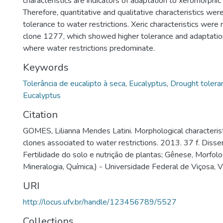
characteristics are indicators of adaptation to xeromorphic 
Therefore, quantitative and qualitative characteristics wer
tolerance to water restrictions. Xeric characteristics were
clone 1277, which showed higher tolerance and adaptation
where water restrictions predominate.
Keywords
Tolerância de eucalipto à seca
,
Eucalyptus
,
Drought tolera
Eucalyptus
Citation
GOMES, Lilianna Mendes Latini. Morphological characterist
clones associated to water restrictions. 2013. 37 f. Dis
Fertilidade do solo e nutrição de plantas; Gênese, Morfolog
Mineralogia, Química,) - Universidade Federal de Viçosa, 
URI
http://locus.ufv.br/handle/123456789/5527
Collections