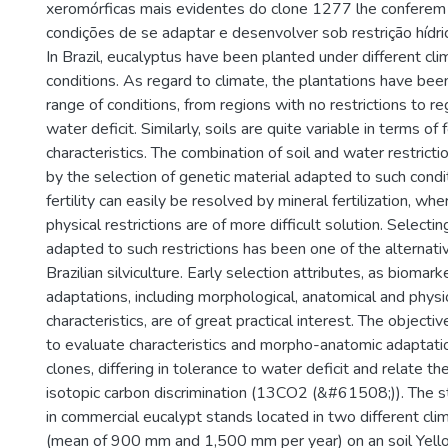
xeromórficas mais evidentes do clone 1277 lhe conferem 
condições de se adaptar e desenvolver sob restrição hídri
In Brazil, eucalyptus have been planted under different cli
conditions. As regard to climate, the plantations have bee
range of conditions, from regions with no restrictions to r
water deficit. Similarly, soils are quite variable in terms of f
characteristics. The combination of soil and water restric
by the selection of genetic material adapted to such condit
fertility can easily be resolved by mineral fertilization, whe
physical restrictions are of more difficult solution. Select
adapted to such restrictions has been one of the alternati
Brazilian silviculture. Early selection attributes, as biomark
adaptations, including morphological, anatomical and physi
characteristics, are of great practical interest. The objecti
to evaluate characteristics and morpho-anatomic adaptati
clones, differing in tolerance to water deficit and relate t
isotopic carbon discrimination (13CO2 (&#61508;)). The s
in commercial eucalypt stands located in two different cli
(mean of 900 mm and 1,500 mm per year) on an soil Yellow