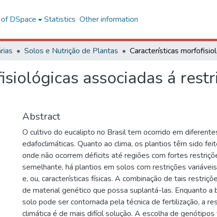
l of DSpace
Statistics
Other information
rias
Solos e Nutrição de Plantas
isiológicas associadas á restr
Abstract
O cultivo do eucalipto no Brasil tem ocorrido em diferent
edafoclimáticas. Quanto ao clima, os plantios têm sido fe
onde não ocorrem déficits até regiões com fortes restriçõ
semelhante, há plantios em solos com restrições variáveis 
e, ou, características físicas. A combinação de tais restriç
de material genético que possa suplantá-las. Enquanto a b
solo pode ser contornada pela técnica de fertilização, a rest
climática é de mais difícil solução. A escolha de genótipos 