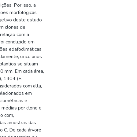
ições. Por isso, a
ções morfológicas,
objetivo deste estudo
em clones de
a relação com a
foi conduzido em
ções edafoclimáticas
adamente, cinco anos
plantios se situam
0 mm. Em cada área,
), 1404 (E.
onsiderados com alta,
selecionados em
biométricas e
s médias por clone e
co com,
das amostras das
o C. De cada árvore