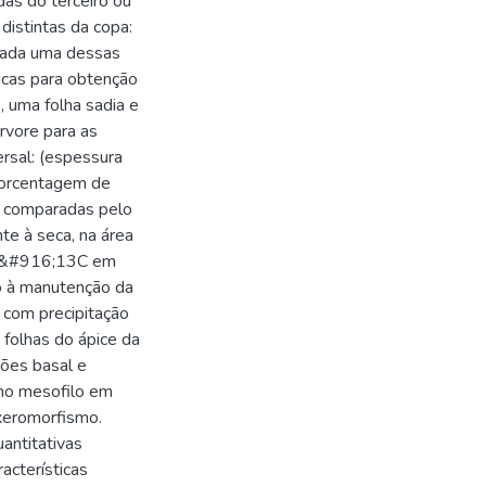
as do terceiro ou
distintas da copa:
 cada uma dessas
ricas para obtenção
, uma folha sadia e
rvore para as
rsal: (espessura
 porcentagem de
am comparadas pelo
te à seca, na área
r &#916;13C em
o à manutenção da
 com precipitação
folhas do ápice da
ões basal e
 no mesofilo em
 xeromorfismo.
uantitativas
racterísticas