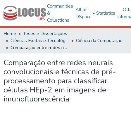
Communities
All of
Oth
&
Statistics
DSpace
inform
Collections
Home
Teses e Dissertações
Ciências Exatas e Tecnológicas
Ciência da Computação
Comparação entre redes neurais convolucionais e técnicas de pré-processamento para classificar células HEp-2 em imagens de imunofluorescência
Comparação entre redes neurais
convolucionais e técnicas de pré-
processamento para classificar
células HEp-2 em imagens de
imunofluorescência