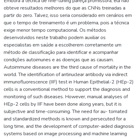
Embora a técnica de fine-tuning pareça promissora, ela não
obteve resultados melhores do que as CNNs treinadas a
partir do zero. Talvez, isso seria considerado em cenários em
que o tempo de treinamento é um problema, pois a técnica
exige menor tempo computacional. Os métodos
desenvolvidos neste trabalho podem auxiliar os
especialistas em saúde a escolherem corretamente um
método de classificação para identificar e acompanhar
condições autoimunes e as doenças que as causam.
Autoimmune diseases are the third cause of mortality in the
world. The identification of antinuclear antibody via indirect
immunofluorescence (IIF) test in Human Epithelial-2 (HEp-2)
cells is a conventional method to support the diagnosis and
monitoring of such diseases. However, manual analyses of
HEp-2 cells by IIF have been done along years, but it is
subjective and time-consuming. The need for au- tomated
and standardized methods is known and persecuted for a
long time, and the development of computer-aided diagnosis
systems based on image processing and machine learning