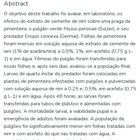
Abstract
O objetivo deste trabalho foi avaliar, em laboratório, os
efeitos do extrato de semente de nim sobre uma praga da
pimenteira, o pulgão-verde Myzus persicae (Sulzer), e seu
predador Eriopis connexa (Germar). Folhas de pimenteira
foram imersas em solução aquosa de extrato de semente de
nim (1% de azadiractina) a 0,5%, 1%, em acefato (0,75 g L-
1) e em água. Fêmeas do pulgão foram transferidas para
essas folhas e, após seis dias, avaliou-se a população final.
Larvas de quarto ínstar do predador foram colocadas em
plantas de pimenteira infestadas com pulgões e pulverizadas
com solução aquosa de nim a 0,25 e, 0,5%, em acefato (0,75
g L-1) e em água. Após 48 horas, as larvas foram
transferidas para tubos de plástico e alimentadas com
pulgões. A mortalidade larval, a viabilidade pupal e a
emergência de adultos foram avaliadas. A população de
pulgões foi significativamente menor em folhas tratadas com
nim e com acefato do que nas tratadas com água. A