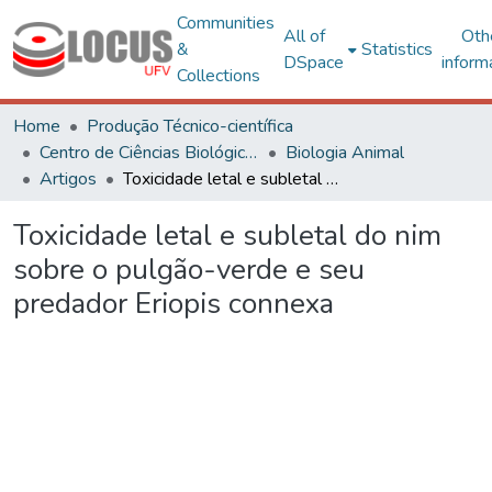
Communities
All of
Oth
&
Statistics
DSpace
inform
Collections
Home
Produção Técnico-científica
Centro de Ciências Biológicas e da Saúde
Biologia Animal
Artigos
Toxicidade letal e subletal do nim sobre o pulgão-verde e seu predador Eriopis connexa
Toxicidade letal e subletal do nim
sobre o pulgão-verde e seu
predador Eriopis connexa