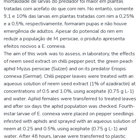
mortalidade de larvas do predador foi maior em plantas
tratadas com acefato do que com nim. No entanto, somente
9,1 e 10% das larvas em plantas tratadas com nim a 0,25%
e a 0,5%, respectivamente, formaram pupas e não houve
emergência de adultos. Apesar do potencial do nim em
reduzir a população de M. persicae, o produto apresenta
efeitos nocivos a E. connexa.
The aim of this work was to assess, in laboratory, the effects
of neem seed extract on chilli pepper pest, the green peach
aphid Myzus persicae (Sulzer) and on its predator Eriopis
connexa (Germar). Chilli pepper leaves were treated with an
aqueous solution of neem seed extract (1% of azadiractin) at
concentrations of 0.5 and 1.0%, using acephate (0.75 g L-1)
and water. Aphid females were transferred to treated leaves
and after six days the aphid population was checked. Fourth-
instar larvae of E. connexa were placed on pepper seedlings
infested with aphids and sprayed with an aqueous solution of
neem at 0.25 and 0.5%, using acephate (0.75 g L-1) and
water. After 48 hours, larvae were transferred to plastic