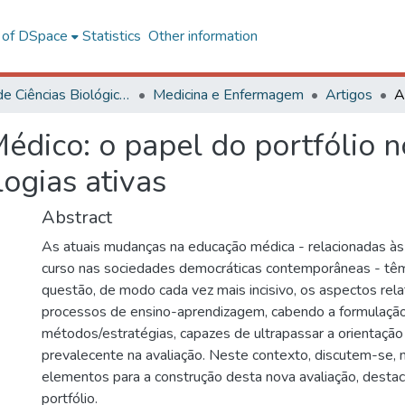
l of DSpace
Statistics
Other information
Centro de Ciências Biológicas e da Saúde
Medicina e Enfermagem
Artigos
édico: o papel do portfólio n
ogias ativas
Abstract
As atuais mudanças na educação médica - relacionadas à
curso nas sociedades democráticas contemporâneas - tê
questão, de modo cada vez mais incisivo, os aspectos rela
processos de ensino-aprendizagem, cabendo a formulaçã
métodos/estratégias, capazes de ultrapassar a orientaçã
prevalecente na avaliação. Neste contexto, discutem-se, n
elementos para a construção desta nova avaliação, desta
portfólio.