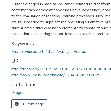
Current changes in medical education related to transforma
contemporary democratic societies have increasingly pose
to the evaluation of teaching-learning processes. New me
are thus needed to supplant the prevailing summative gra
current article thus discusses elements to construct such
evaluation, highlighting the portfolio as an evaluation tool.
Keywords
Ensino
,
Educação Médica
,
Avaliação Educacional
URI
http://dx.doi.org/10.1590/S0100-5502201000030000
http://www.locus.ufv.br/handle/123456789/17029
Collections
Artigos
Full item page