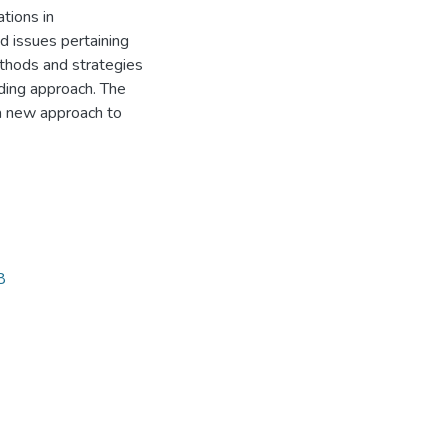
tions in
d issues pertaining
thods and strategies
ding approach. The
 a new approach to
8