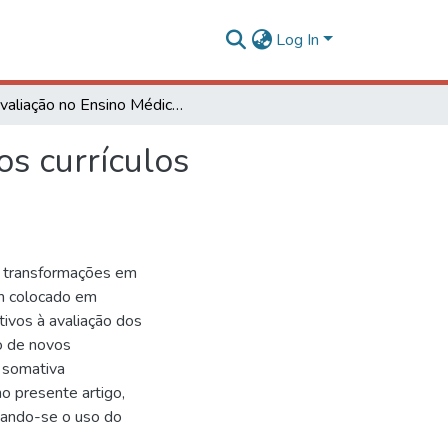
Log In
Avaliação no Ensino Médico: o papel do portfólio nos currículos baseados em metodologias ativas
os currículos
s transformações em
m colocado em
tivos à avaliação dos
o de novos
o somativa
o presente artigo,
cando-se o uso do