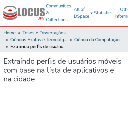
Communities
All of
Oth
&
Statistics
DSpace
inform
Collections
Home
Teses e Dissertações
Ciências Exatas e Tecnológicas
Ciência da Computação
Extraindo perﬁs de usuários móveis com base na lista de aplicativos e na cidade
Extraindo perﬁs de usuários móveis
com base na lista de aplicativos e
na cidade