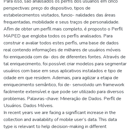
Para isso, são analisados os perﬁs dos usuários em cinco
perspectivas: preço do dispositivo, tipos de
estabelecimentos visitados, funcio- nalidades das áreas
frequentadas, mobilidade e seus traços de personalidade.
Aﬁm de obter um perﬁl mais completo, é proposto o Perﬁl
MAPED que engloba todos os perﬁs analisados. Para
construir e avaliar todos estes perﬁs, uma base de dados
real contendo informações de milhares de usuários móveis
foi enriquecida com da- dos de diferentes fontes. Através de
tal enriquecimento, foi possível criar modelos para segmentar
usuários com base em seus aplicativos instalados e tipo de
cidade em que residem. Ademais, para agilizar a etapa de
enriquecimento semântico, foi de- senvolvido um framework
facilmente extensível e que pode ser utilizado para diversos
problemas. Palavras-chave: Mineração de Dados. Perﬁl de
Usuários. Dados Móveis.
In recent years we are facing a signiﬁcant increase in the
collection and availability of mobile user’s data. This data
type is relevant to help decision-making in different