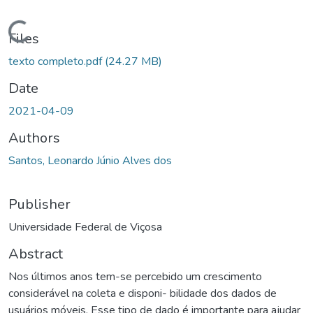
Loading...
Files
texto completo.pdf
(24.27 MB)
Date
2021-04-09
Authors
Santos, Leonardo Júnio Alves dos
Publisher
Universidade Federal de Viçosa
Abstract
Nos últimos anos tem-se percebido um crescimento
considerável na coleta e disponi- bilidade dos dados de
usuários móveis. Esse tipo de dado é importante para ajudar