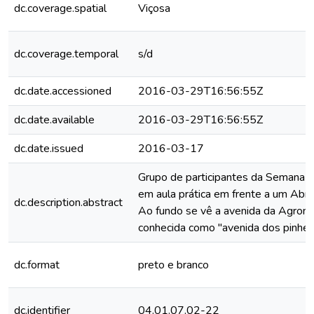
dc.coverage.spatial
Viçosa
dc.coverage.temporal
s/d
dc.date.accessioned
2016-03-29T16:56:55Z
dc.date.available
2016-03-29T16:56:55Z
dc.date.issued
2016-03-17
Grupo de participantes da Semana 
em aula prática em frente a um Abr
dc.description.abstract
Ao fundo se vê a avenida da Agrono
conhecida como "avenida dos pinheir
dc.format
preto e branco
dc.identifier
04.01.07.02-22