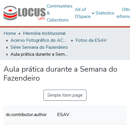
Communities
All of
Oth
&
Statistics
DSpace
inform
Collections
Home
Memória Institucional
Acervo Fotográfico do ACH-UFV
Fotos da ESAV
Série Semana do Fazendeiro
Aula prática durante a Semana do Fazendeiro
Aula prática durante a Semana do
Fazendeiro
Simple item page
dc.contributor.author
ESAV