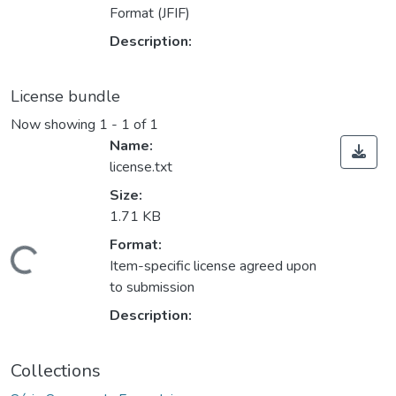
Format (JFIF)
Description:
License bundle
Now showing
1 - 1 of 1
Name:
license.txt
Size:
1.71 KB
Format:
Loading...
Item-specific license agreed upon
to submission
Description:
Collections