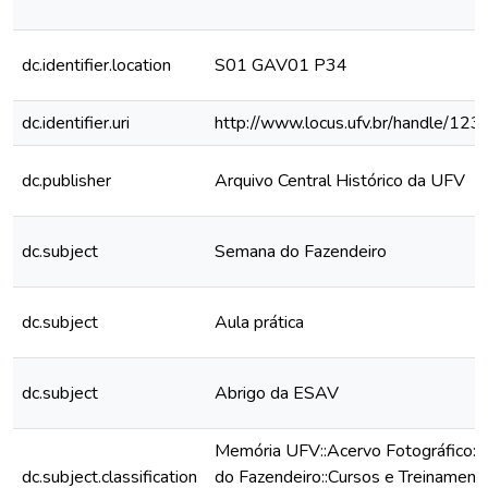
dc.identifier.location
S01 GAV01 P34
dc.identifier.uri
http://www.locus.ufv.br/handle/1
dc.publisher
Arquivo Central Histórico da UFV
dc.subject
Semana do Fazendeiro
dc.subject
Aula prática
dc.subject
Abrigo da ESAV
Memória UFV::Acervo Fotográfico:
dc.subject.classification
do Fazendeiro::Cursos e Treinament