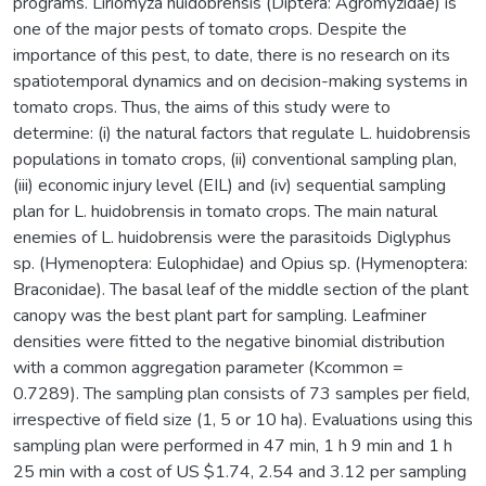
programs. Liriomyza huidobrensis (Diptera: Agromyzidae) is
one of the major pests of tomato crops. Despite the
importance of this pest, to date, there is no research on its
spatiotemporal dynamics and on decision-making systems in
tomato crops. Thus, the aims of this study were to
determine: (i) the natural factors that regulate L. huidobrensis
populations in tomato crops, (ii) conventional sampling plan,
(iii) economic injury level (EIL) and (iv) sequential sampling
plan for L. huidobrensis in tomato crops. The main natural
enemies of L. huidobrensis were the parasitoids Diglyphus
sp. (Hymenoptera: Eulophidae) and Opius sp. (Hymenoptera:
Braconidae). The basal leaf of the middle section of the plant
canopy was the best plant part for sampling. Leafminer
densities were fitted to the negative binomial distribution
with a common aggregation parameter (Kcommon =
0.7289). The sampling plan consists of 73 samples per field,
irrespective of field size (1, 5 or 10 ha). Evaluations using this
sampling plan were performed in 47 min, 1 h 9 min and 1 h
25 min with a cost of US $1.74, 2.54 and 3.12 per sampling