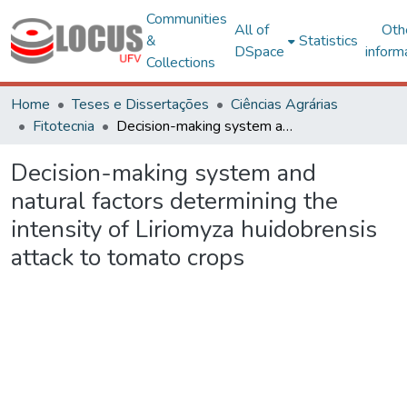
Communities
All of
Oth
&
Statistics
DSpace
inform
Collections
Home
Teses e Dissertações
Ciências Agrárias
Fitotecnia
Decision-making system and natural factors determining the intensity of Liriomyza huidobrensis attack to tomato crops
Decision-making system and
natural factors determining the
intensity of Liriomyza huidobrensis
attack to tomato crops