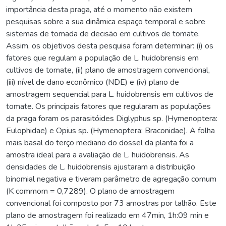
importância desta praga, até o momento não existem
pesquisas sobre a sua dinâmica espaço temporal e sobre
sistemas de tomada de decisão em cultivos de tomate.
Assim, os objetivos desta pesquisa foram determinar: (i) os
fatores que regulam a população de L. huidobrensis em
cultivos de tomate, (ii) plano de amostragem convencional,
(iii) nível de dano econômico (NDE) e (iv) plano de
amostragem sequencial para L. huidobrensis em cultivos de
tomate. Os principais fatores que regularam as populações
da praga foram os parasitóides Diglyphus sp. (Hymenoptera:
Eulophidae) e Opius sp. (Hymenoptera: Braconidae). A folha
mais basal do terço mediano do dossel da planta foi a
amostra ideal para a avaliação de L. huidobrensis. As
densidades de L. huidobrensis ajustaram a distribuição
binomial negativa e tiveram parâmetro de agregação comum
(K commom = 0,7289). O plano de amostragem
convencional foi composto por 73 amostras por talhão. Este
plano de amostragem foi realizado em 47min, 1h:09 min e