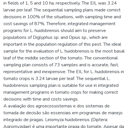
in fields of 1, 5 and 10 ha, respectively. The EIL was 3.24
larvae per leaf. The sequential sampling plans made correct
decisions in 100% of the situations, with sampling time and
cost savings of 87%. Therefore, integrated management
programs for L. huidobrensis should aim to preserve
populations of Diglyphus sp. and Opius sp., which are
important in the population regulation of this pest. The ideal
sample for the evaluation of L. huidobrensis is the most basal
leaf of the middle section of the tomato. The conventional
sampling plan consists of 73 samples and is accurate, fast,
representative and inexpensive. The EIL for L. huidobrensis in
tomato crops is 3.24 larvae per leaf. The sequential L.
huidobrensis sampling plan is suitable for use in integrated
management programs in tomato crops for making correct
decisions with time and costs savings.
A avaliação dos agroecossistemas e dos sistemas de
tomada de decisão são essenciais em programas de manejo
integrado de pragas. Liriomyza huidobrensis (Diptera:
Agromyzidae) é uma importante praga do tomate. Apesar da