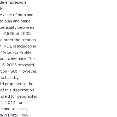
 de empresas e
E.
ge / use of data and
to plan and make
roperability between
o. 6,666 of 2008,
o order the creation,
n INDE is included in
l Metadata Profile
adata instance. The
15: 2003 standard,
ation (ISO). However,
a built by
ard proposed in the
f this dissertation
andard for geographic
1: 2014, for
e and to assist,
a in Brazil. How