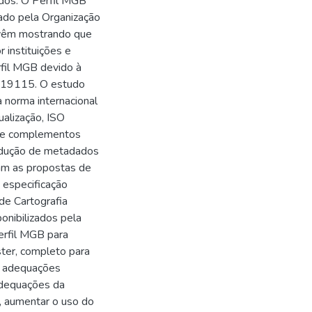
dos. O Perfil MGB
ado pela Organização
s vêm mostrando que
 instituições e
fil MGB devido à
O 19115. O estudo
 norma internacional
alização, ISO
s e complementos
produção de metadados
ram as propostas de
 especificação
de Cartografia
nibilizados pela
rfil MGB para
ter, completo para
as adequações
adequações da
, aumentar o uso do