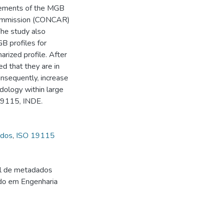
elements of the MGB
 Commission (CONCAR)
he study also
 profiles for
arized profile. After
d that they are in
nsequently, increase
dology within large
 19115, INDE.
dos
,
ISO 19115
fil de metadados
ado em Engenharia