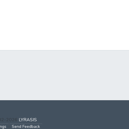
002-2026
LYRASIS
ings
Send Feedback