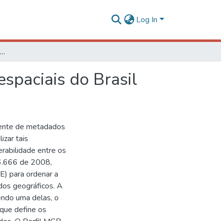
Log In
ta de melhorias no perfil de metadados geoespaciais do Brasil
spaciais do Brasil
ente de metadados
izar tais
erabilidade entre os
 6.666 de 2008,
DE) para ordenar a
dos geográficos. A
endo uma delas, o
 que define os