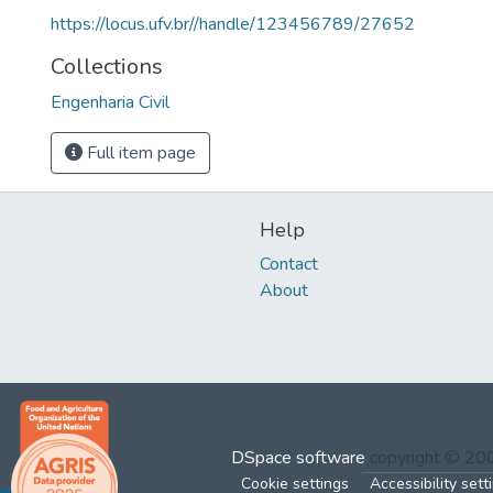
https://locus.ufv.br//handle/123456789/27652
Collections
Engenharia Civil
Full item page
Help
Contact
About
DSpace software
copyright © 2
Cookie settings
Accessibility sett