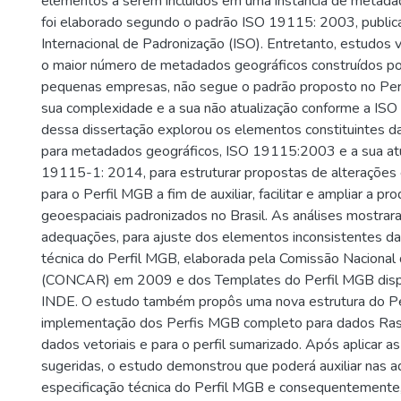
elementos a serem incluídos em uma instância de metada
foi elaborado segundo o padrão ISO 19115: 2003, public
Internacional de Padronização (ISO). Entretanto, estudo
o maior número de metadados geográficos construídos por
pequenas empresas, não segue o padrão proposto no Per
sua complexidade e a sua não atualização conforme a IS
dessa dissertação explorou os elementos constituintes da
para metadados geográficos, ISO 19115:2003 e a sua atu
19115-1: 2014, para estruturar propostas de alteraçõe
para o Perfil MGB a fim de auxiliar, facilitar e ampliar a 
geoespaciais padronizados no Brasil. As análises mostra
adequações, para ajuste dos elementos inconsistentes da
técnica do Perfil MGB, elaborada pela Comissão Nacional 
(CONCAR) em 2009 e dos Templates do Perfil MGB dispo
INDE. O estudo também propôs uma nova estrutura do Pe
implementação dos Perfis MGB completo para dados Ras
dados vetoriais e para o perfil sumarizado. Após aplicar 
sugeridas, o estudo demonstrou que poderá auxiliar nas 
especificação técnica do Perfil MGB e consequentemente