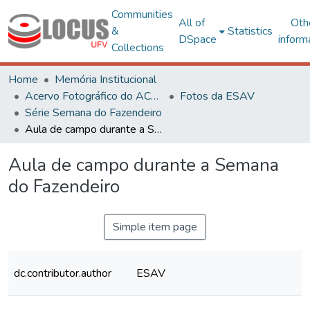
Communities
All of
Oth
&
Statistics
DSpace
inform
Collections
Home
Memória Institucional
Acervo Fotográfico do ACH-UFV
Fotos da ESAV
Série Semana do Fazendeiro
Aula de campo durante a Semana do Fazendeiro
Aula de campo durante a Semana
do Fazendeiro
Simple item page
dc.contributor.author
ESAV