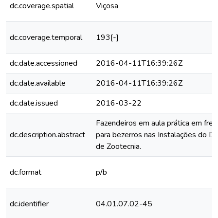
dc.coverage.spatial
Viçosa
dc.coverage.temporal
193[-]
dc.date.accessioned
2016-04-11T16:39:26Z
dc.date.available
2016-04-11T16:39:26Z
dc.date.issued
2016-03-22
Fazendeiros em aula prática em fren
dc.description.abstract
para bezerros nas Instalações do 
de Zootecnia.
dc.format
p/b
dc.identifier
04.01.07.02-45