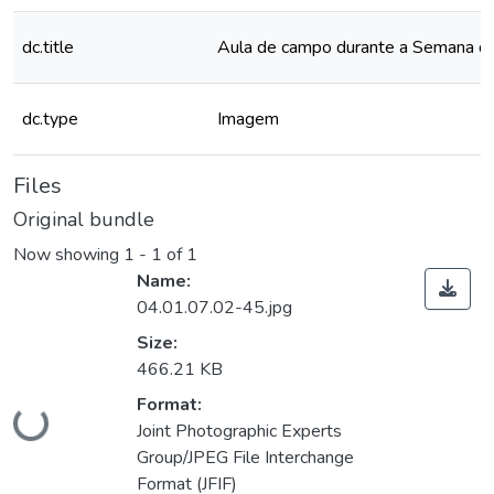
dc.title
Aula de campo durante a Semana d
dc.type
Imagem
Files
Original bundle
Now showing
1 - 1 of 1
Name:
04.01.07.02-45.jpg
Size:
466.21 KB
Format:
Loading...
Joint Photographic Experts
Group/JPEG File Interchange
Format (JFIF)