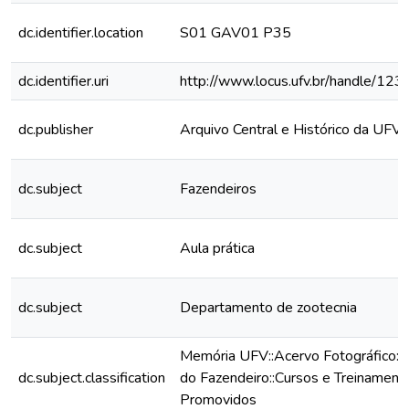
dc.identifier.location
S01 GAV01 P35
dc.identifier.uri
http://www.locus.ufv.br/handle/1
dc.publisher
Arquivo Central e Histórico da UFV
dc.subject
Fazendeiros
dc.subject
Aula prática
dc.subject
Departamento de zootecnia
Memória UFV::Acervo Fotográfico:
dc.subject.classification
do Fazendeiro::Cursos e Treinament
Promovidos