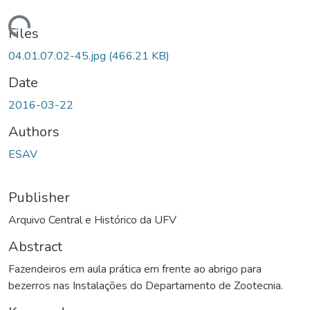
Loading...
Files
04.01.07.02-45.jpg
(466.21 KB)
Date
2016-03-22
Authors
ESAV
Publisher
Arquivo Central e Histórico da UFV
Abstract
Fazendeiros em aula prática em frente ao abrigo para
bezerros nas Instalações do Departamento de Zootecnia.