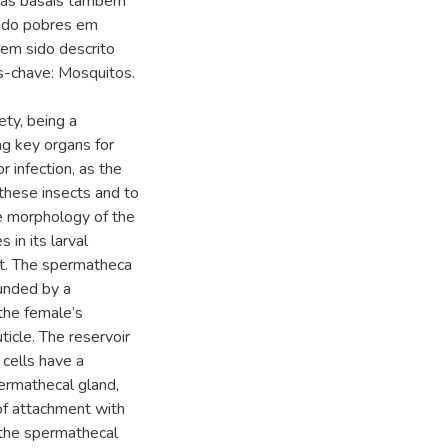
ulas basais também
endo pobres em
em sido descrito
s-chave: Mosquitos.
ety, being a
ng key organs for
r infection, as the
 these insects and to
he morphology of the
 in its larval
ent. The spermatheca
ounded by a
 the female’s
ticle. The reservoir
 cells have a
permathecal gland,
 of attachment with
h the spermathecal