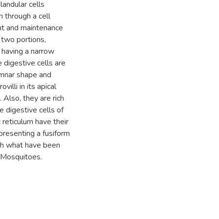
landular cells
n through a cell
ent and maintenance
n two portions,
, having a narrow
 digestive cells are
umnar shape and
illi in its apical
 Also, they are rich
he digestive cells of
 reticulum have their
presenting a fusiform
ith what have been
 Mosquitoes.