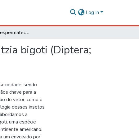
Log In
Morfologia da espermateca e intestino médio de Lutzia bigoti (Diptera; Culicidae)
zia bigoti (Diptera;
 sociedade, sendo
ãos chave para a
ção do vetor, como o
ologia desses insetos
, abordamos a
goti, uma espécie
ontinente americano.
a um envolvido por