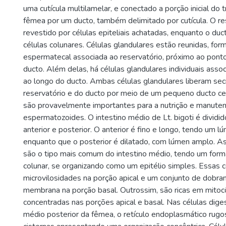
uma cutícula multilamelar, e conectado a porção inicial do 
fêmea por um ducto, também delimitado por cutícula. O re
revestido por células epiteliais achatadas, enquanto o duc
células colunares. Células glandulares estão reunidas, for
espermatecal associada ao reservatório, próximo ao pont
ducto. Além delas, há células glandulares individuais ass
ao longo do ducto. Ambas células glandulares liberam se
reservatório e do ducto por meio de um pequeno ducto cel
são provavelmente importantes para a nutrição e manute
espermatozoides. O intestino médio de Lt. bigoti é dividi
anterior e posterior. O anterior é fino e longo, tendo um lú
enquanto que o posterior é dilatado, com lúmen amplo. As
são o tipo mais comum do intestino médio, tendo um form
colunar, se organizando como um epitélio simples. Essas
microvilosidades na porção apical e um conjunto de dobr
membrana na porção basal. Outrossim, são ricas em mitocô
concentradas nas porções apical e basal. Nas células diges
médio posterior da fêmea, o retículo endoplasmático rug