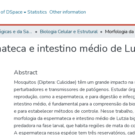
l of DSpace
Statistics
Other information
Ciências Biológicas e da Saúde
Biologia Celular e Estrutural
teca e intestino médio de Lut
Abstract
Mosquitos (Diptera: Culicidae) têm um grande impacto na
perturbadores e transmissores de patógenos. Estudar órg
reprodução, como a espermateca, e para digestão e infec
intestino médio, é fundamental para a compreensão da bi
e para estabelecer métodos de controle. Nesse trabalho
morfologia da espermateca e intestino médio de Lutzia bi
predadora na fase larval, que habita regiões de mata do c
A espermateca nessa espécie tem três reservatórios, cad