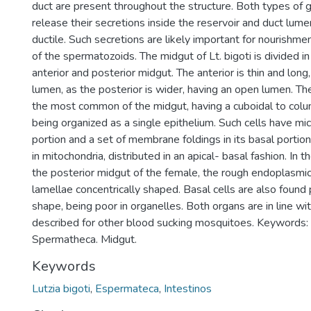
duct are present throughout the structure. Both types of g
release their secretions inside the reservoir and duct lume
ductile. Such secretions are likely important for nourishm
of the spermatozoids. The midgut of Lt. bigoti is divided i
anterior and posterior midgut. The anterior is thin and long
lumen, as the posterior is wider, having an open lumen. The
the most common of the midgut, having a cuboidal to col
being organized as a single epithelium. Such cells have microv
portion and a set of membrane foldings in its basal portion.
in mitochondria, distributed in an apical- basal fashion. In t
the posterior midgut of the female, the rough endoplasmic
lamellae concentrically shaped. Basal cells are also found 
shape, being poor in organelles. Both organs are in line w
described for other blood sucking mosquitoes. Keywords:
Spermatheca. Midgut.
Keywords
Lutzia bigoti
,
Espermateca
,
Intestinos