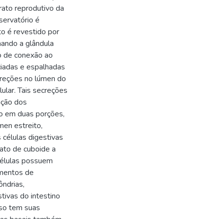
trato reprodutivo da
servatório é
to é revestido por
mando a glândula
o de conexão ao
ociadas e espalhadas
creções no lúmen do
ular. Tais secreções
nção dos
do em duas porções,
men estreito,
 células digestivas
ato de cuboide a
 células possuem
amentos de
ndrias,
tivas do intestino
oso tem suas