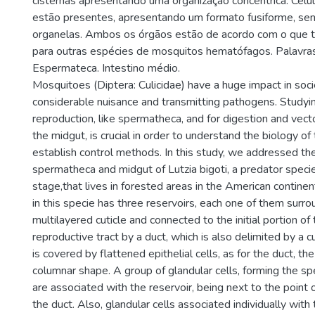
cisternas apresentando uma organização concêntrica. Cél
estão presentes, apresentando um formato fusiforme, s
organelas. Ambos os órgãos estão de acordo com o que t
para outras espécies de mosquitos hematófagos. Palavra
Espermateca. Intestino médio.
Mosquitoes (Diptera: Culicidae) have a huge impact in soci
considerable nuisance and transmitting pathogens. Studyi
reproduction, like spermatheca, and for digestion and vecto
the midgut, is crucial in order to understand the biology of
establish control methods. In this study, we addressed t
spermatheca and midgut of Lutzia bigoti, a predator species
stage,that lives in forested areas in the American contin
in this specie has three reservoirs, each one of them surr
multilayered cuticle and connected to the initial portion of
reproductive tract by a duct, which is also delimited by a cu
is covered by flattened epithelial cells, as for the duct, the
columnar shape. A group of glandular cells, forming the s
are associated with the reservoir, being next to the point
the duct. Also, glandular cells associated individually wit