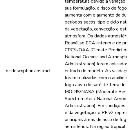
temperatura devido à variação d
sua formulação, o risco de fogo
aumenta com o aumento da dur
períodos secos, tipo e ciclo natu
da vegetação, convecção e estab
atmosfera. Os dados atmosféric
Reanálise ERA-Interim e de prec
CPC/NOAA (Climate Prediction 
National Oceanic and Atmospher
Administration) foram aplicado
dc.description.abstract
entrada do modelo. As validaçõe
foram realizadas com o auxílio 
fogo ativo do satélite Terra do p
MODIS/NASA (Moderate Resolu
Spectrometer / Natonal Aeronau
Administration). Em condições a
e da vegetação, o PFIv2 repres
principais áreas de risco de fog
hemisférios. Na região tropical, 