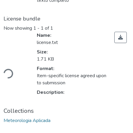
texto completo
License bundle
Now showing
1 - 1 of 1
Name:
license.txt
Size:
1.71 KB
Loading...
Format:
Item-specific license agreed upon
to submission
Description:
Collections
Meteorologia Aplicada