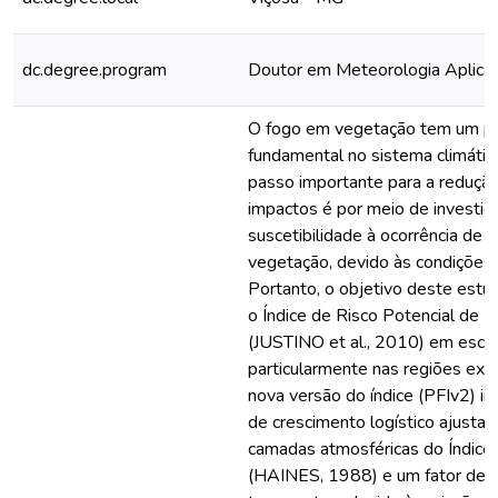
dc.degree.program
Doutor em Meteorologia Aplica
O fogo em vegetação tem um p
fundamental no sistema climátic
passo importante para a reduçã
impactos é por meio de investig
suscetibilidade à ocorrência de
vegetação, devido às condições 
Portanto, o objetivo deste estu
o Índice de Risco Potencial de F
(JUSTINO et al., 2010) em escal
particularmente nas regiões extr
nova versão do índice (PFIv2) in
de crescimento logístico ajustad
camadas atmosféricas do Índice
(HAINES, 1988) e um fator de a