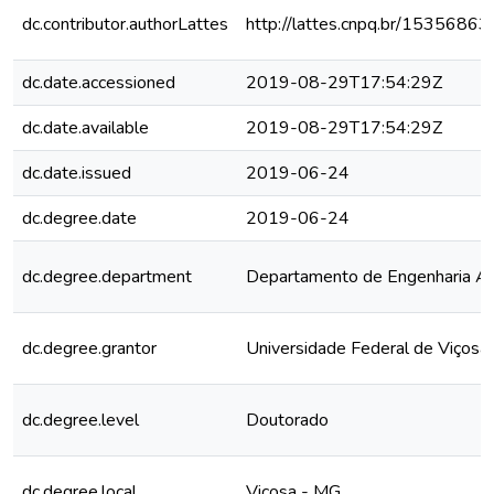
dc.contributor.authorLattes
http://lattes.cnpq.br/153568
dc.date.accessioned
2019-08-29T17:54:29Z
dc.date.available
2019-08-29T17:54:29Z
dc.date.issued
2019-06-24
dc.degree.date
2019-06-24
dc.degree.department
Departamento de Engenharia Ag
dc.degree.grantor
Universidade Federal de Viçosa
dc.degree.level
Doutorado
dc.degree.local
Viçosa - MG