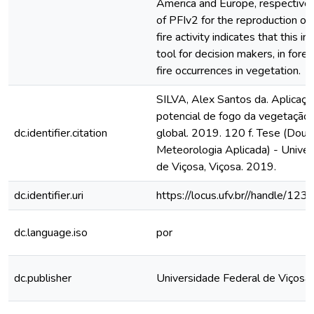
America and Europe, respectively.
of PFIv2 for the reproduction of 
fire activity indicates that this in
tool for decision makers, in fore
fire occurrences in vegetation.
SILVA, Alex Santos da. Aplicaçã
potencial de fogo da vegetação
dc.identifier.citation
global. 2019. 120 f. Tese (Dou
Meteorologia Aplicada) - Univer
de Viçosa, Viçosa. 2019.
dc.identifier.uri
https://locus.ufv.br//handle/
dc.language.iso
por
dc.publisher
Universidade Federal de Viçosa