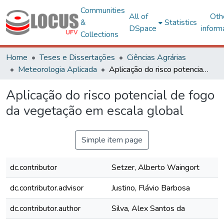
Communities
All of
Oth
&
Statistics
DSpace
inform
Collections
Home
Teses e Dissertações
Ciências Agrárias
Meteorologia Aplicada
Aplicação do risco potencial de fogo da vegetação em escala global
Aplicação do risco potencial de fogo
da vegetação em escala global
Simple item page
dc.contributor
Setzer, Alberto Waingort
dc.contributor.advisor
Justino, Flávio Barbosa
dc.contributor.author
Silva, Alex Santos da