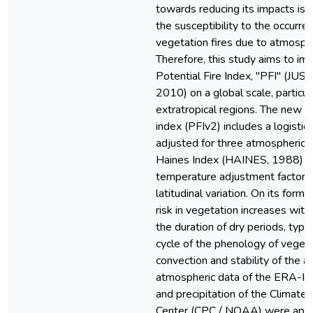
towards reducing its impacts is b
the susceptibility to the occurre
vegetation fires due to atmosphe
Therefore, this study aims to im
Potential Fire Index, "PFI" (JUST
2010) on a global scale, particula
extratropical regions. The new v
index (PFIv2) includes a logistic
adjusted for three atmospheric l
Haines Index (HAINES, 1988) a
temperature adjustment factor 
latitudinal variation. On its formul
risk in vegetation increases with 
the duration of dry periods, type
cycle of the phenology of vegeta
convection and stability of the 
atmospheric data of the ERA-Int
and precipitation of the Climate 
Center (CPC / NOAA) were appli