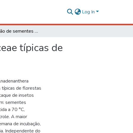
Log In
Germinação de sementes de três espécies de Fabaceae típicas de floresta estacional decidual
eae típicas de
Anadenanthera
 típicas de florestas
taque de insetos
em: sementes
ida a 70 °C,
role. A maior
emana de incubação,
dia. Independente do