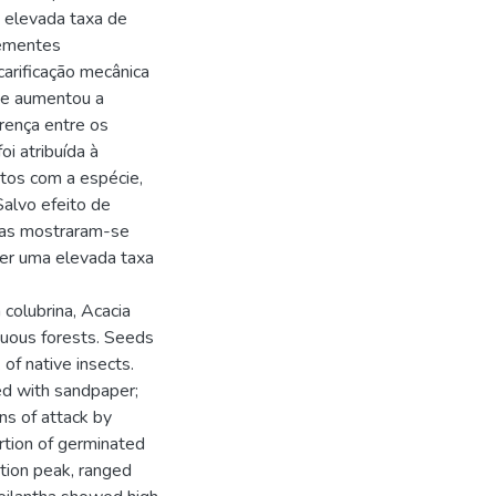
m elevada taxa de
sementes
arificação mecânica
 e aumentou a
rença entre os
oi atribuída à
tos com a espécie,
alvo efeito de
adas mostraram-se
er uma elevada taxa
colubrina, Acacia
iduous forests. Seeds
of native insects.
ed with sandpaper;
ns of attack by
rtion of germinated
ation peak, ranged