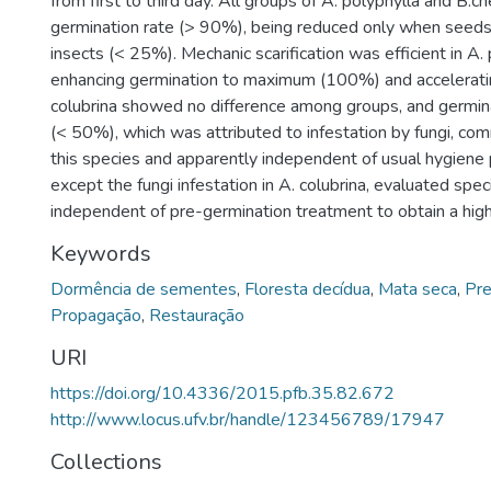
from first to third day. All groups of A. polyphylla and B.
germination rate (> 90%), being reduced only when seed
insects (< 25%). Mechanic scarification was efficient in A.
enhancing germination to maximum (100%) and acceleratin
colubrina showed no difference among groups, and germin
(< 50%), which was attributed to infestation by fungi, co
this species and apparently independent of usual hygiene p
except the fungi infestation in A. colubrina, evaluated spe
independent of pre-germination treatment to obtain a high
Keywords
Dormência de sementes
,
Floresta decídua
,
Mata seca
,
Pr
Propagação
,
Restauração
URI
https://doi.org/10.4336/2015.pfb.35.82.672
http://www.locus.ufv.br/handle/123456789/17947
Collections