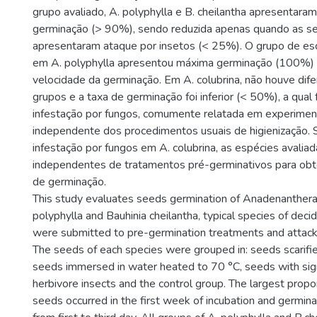
grupo avaliado, A. polyphylla e B. cheilantha apresentara
germinação (> 90%), sendo reduzida apenas quando as 
apresentaram ataque por insetos (< 25%). O grupo de esc
em A. polyphylla apresentou máxima germinação (100%)
velocidade da germinação. Em A. colubrina, não houve dife
grupos e a taxa de germinação foi inferior (< 50%), a qual f
infestação por fungos, comumente relatada em experimen
independente dos procedimentos usuais de higienização. S
infestação por fungos em A. colubrina, as espécies avali
independentes de tratamentos pré-germinativos para obt
de germinação.
This study evaluates seeds germination of Anadenanthera 
polyphylla and Bauhinia cheilantha, typical species of dec
were submitted to pre-germination treatments and attack 
The seeds of each species were grouped in: seeds scarifi
seeds immersed in water heated to 70 °C, seeds with sig
herbivore insects and the control group. The largest propo
seeds occurred in the first week of incubation and germin