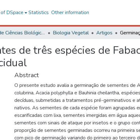
l of DSpace
Statistics
Other information
Centro de Ciências Biológicas e da Saúde
Biologia Vegetal
Artigos
es de três espécies de Fabac
cidual
Abstract
O presente estudo avalia a germinação de sementes de 
colubrina, Acacia polyphylla e Bauhinia cheilantha, espécies
decíduas, submetidas a tratamentos pré-germinativos e a
nativos. As sementes de cada espécie foram agrupadas 
escarificadas com lixa, sementes imergidas em água aquec
sementes com sinais de ataque por insetos e o grupo cont
proporção de sementes germinadas ocorreu na primeira s
com pico de germinação variando do primeiro ao terceiro 