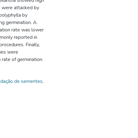
cheilantha showed high
s were attacked by
 polyphylla by
g germination. A.
ation rate was lower
mmonly reported in
rocedures. Finally,
cies were
 rate of germination.
edação de sementes
,