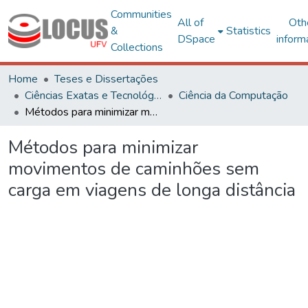
Communities
All of
Oth
&
Statistics
DSpace
inform
Collections
Home
Teses e Dissertações
Ciências Exatas e Tecnológicas
Ciência da Computação
Métodos para minimizar movimentos de caminhões sem carga em viagens de longa distância
Métodos para minimizar
movimentos de caminhões sem
carga em viagens de longa distância