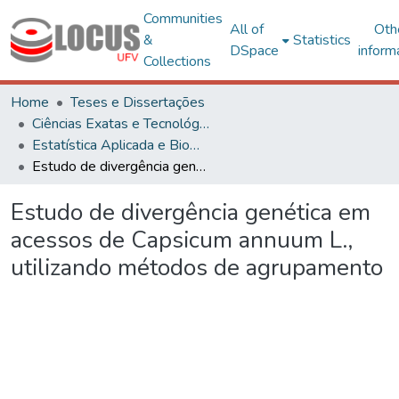
Communities
All of
Oth
&
Statistics
DSpace
inform
Collections
Home
Teses e Dissertações
Ciências Exatas e Tecnológicas
Estatística Aplicada e Biometria
Estudo de divergência genética em acessos de Capsicum annuum L., utilizando métodos de agrupamento
Estudo de divergência genética em
acessos de Capsicum annuum L.,
utilizando métodos de agrupamento