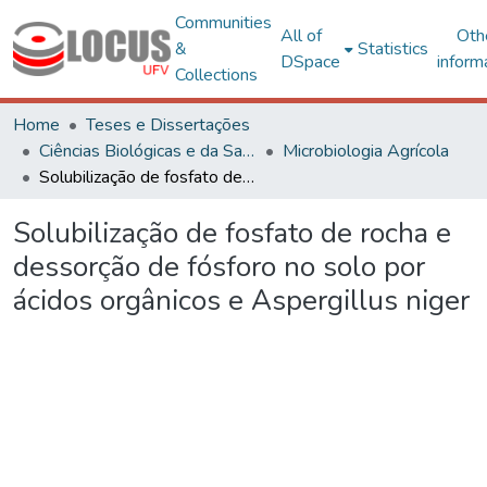
Communities
All of
Oth
&
Statistics
DSpace
inform
Collections
Home
Teses e Dissertações
Ciências Biológicas e da Saúde
Microbiologia Agrícola
Solubilização de fosfato de rocha e dessorção de fósforo no solo por ácidos orgânicos e Aspergillus niger
Solubilização de fosfato de rocha e
dessorção de fósforo no solo por
ácidos orgânicos e Aspergillus niger