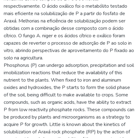
respectivamente. O ácido oxálico foi o metabólito testado
mais eficiente na solubilização de P a partir do fosfato de
Araxá. Melhorias na eficiência de solubilização podem ser
obtidas com a combinação desse composto com o ácido
cítrico. O fungo A. niger e os ácidos cítrico e oxálico foram
capazes de reverter o processo de adsorção de P ao solo in
vitro, abrindo perspectivas de aproveitamento do P fixado ao
solo na agricultura.
Phosphorus (P) can undergo adsorption, precipitation and soil
imobilization reactions that reduce the availability of this
nutrient to the plants. When fixed to iron and aluminum
oxides and hydroxides, the P starts to form the solid phase
of the soil, being difficult to make available to crops. Some
compounds, such as organic acids, have the ability to extract
P from low reactivity phosphate rocks. These compounds can
be produced by plants and microorganisms as a strategy to
acquire P for growth. Little is known about the kinetics of
solubilization of Araxá rock phosphate (RP) by the action of