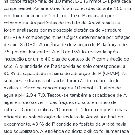
na concentração final de 10 mmol L-1 (5 mmol L-1 para cada
componente). As amostras foram coletadas durante 150 min
em fluxo contínuo de 1 mL min-1 e o P analisado por
colorimetria. As partículas de fosfato de Araxá residuais
foram analisadas por microscopia eletrônica de varredura
(MEV) e a composição mineralógica determinada por difração
de raio-X (DRX). A cinética de dessorção de P da fração de
75-µm dos horizontes A e B do LVA foi realizada após
incubação por um e 40 dias de contato de P com a fração do
solo. A quantidade de P adsorvida ao solo correspondeu a
90 % da capacidade máxima de adsorção de P (CMAP). As
soluções extratoras utilizadas foram ácido oxálico, ácido
oxálico + cítrico na concentrações 10 mmol L-1, além de
água a pH 2,0 e 7,0. Testou-se também a capacidade de A.
niger em dessorver P das frações do solo em meio de
cultura. O ácido oxálico a 10 mmol L-1 foi o composto mais
eficiente na solubilização de fosfato de Araxá. Ao final do
experimento, 43 % do P contido no fosfato de Araxá havia
sido solubilizado. A eficiência do ácido oxálico foi aumentada