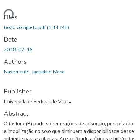
Loading...
Files
texto completo.pdf
(1.44 MB)
Date
2018-07-19
Authors
Nascimento, Jaqueline Maria
Publisher
Universidade Federal de Viçosa
Abstract
O fósforo (P) pode sofrer reações de adsorção, precipitação
e imobilização no solo que diminuem a disponibilidade desse
nutriente para as plantas. Ao ser fixado a óxidos e hidróxidos