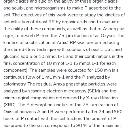
organic acids and also on the ability of these organic acids
and solubilizing microorganisms to make P adsorbed to the
soil. The objectives of this work were to study the kinetics of
solubilization of Araxá RP by organic acids and to evaluate
the ability of these compounds, as well as that of Aspergillus
niger, to desorb P from the 75-μm fraction of an Oxysol. The
kinetics of solubilization of Araxá RP was performed using
the stirred-flow technique with solutions of oxalic, citric and
gluconic acid 5 or 10 mmol L-1 and their combinations in the
final concentration of 10 mmol L-1 (5 mmol L-1 for each
component). The samples were collected for 150 min in a
continuous flow of 1 mL min-1 and the P analyzed by
colorimetry. The residual Araxá phosphate particles were
analyzed by scanning electron microscopy (SEM) and the
mineralogical composition determined by X-ray diffraction
(XRD). The P desorption kinetics of the 75-μm fraction of
Oxissol horizons A and B were performed after 24 and 960
hours of P contact with the soil fraction. The amount of P
adsorbed to the soil corresponds to 90 % of the maximum