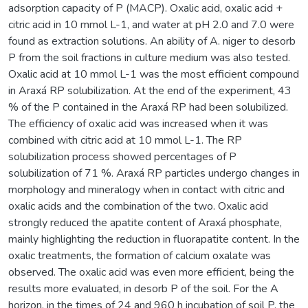
adsorption capacity of P (MACP). Oxalic acid, oxalic acid +
citric acid in 10 mmol L-1, and water at pH 2.0 and 7.0 were
found as extraction solutions. An ability of A. niger to desorb
P from the soil fractions in culture medium was also tested.
Oxalic acid at 10 mmol L-1 was the most efficient compound
in Araxá RP solubilization. At the end of the experiment, 43
% of the P contained in the Araxá RP had been solubilized.
The efficiency of oxalic acid was increased when it was
combined with citric acid at 10 mmol L-1. The RP
solubilization process showed percentages of P
solubilization of 71 %. Araxá RP particles undergo changes in
morphology and mineralogy when in contact with citric and
oxalic acids and the combination of the two. Oxalic acid
strongly reduced the apatite content of Araxá phosphate,
mainly highlighting the reduction in fluorapatite content. In the
oxalic treatments, the formation of calcium oxalate was
observed. The oxalic acid was even more efficient, being the
results more evaluated, in desorb P of the soil. For the A
horizon, in the times of 24 and 960 h incubation of soil P, the