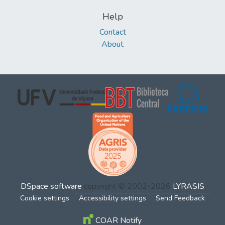
Help
Contact
About
DSpace software
copyright © 2002-2026
LYRASIS
Cookie settings
Accessibility settings
Send Feedback
COAR Notify