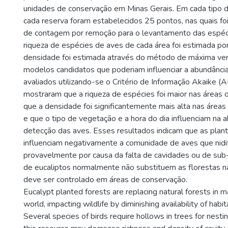
unidades de conservação em Minas Gerais. Em cada tipo 
cada reserva foram estabelecidos 25 pontos, nas quais foi
de contagem por remoção para o levantamento das espéc
riqueza de espécies de aves de cada área foi estimada por 
densidade foi estimada através do método de máxima ver
modelos candidatos que poderiam influenciar a abundânci
avaliados utilizando-se o Critério de Informação Akaike (A
mostraram que a riqueza de espécies foi maior nas áreas d
que a densidade foi significantemente mais alta nas áreas 
e que o tipo de vegetação e a hora do dia influenciam na 
detecção das aves. Esses resultados indicam que as plan
influenciam negativamente a comunidade de aves que nidi
provavelmente por causa da falta de cavidades ou de su
de eucaliptos normalmente não substituem as florestas n
deve ser controlado em áreas de conservação.
Eucalypt planted forests are replacing natural forests in m
world, impacting wildlife by diminishing availability of habi
Several species of birds require hollows in trees for nestin