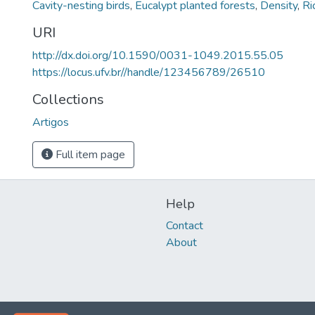
Cavity-nesting birds
,
Eucalypt planted forests
,
Density
,
Ri
URI
http://dx.doi.org/10.1590/0031-1049.2015.55.05
https://locus.ufv.br//handle/123456789/26510
Collections
Artigos
Full item page
Help
Contact
About