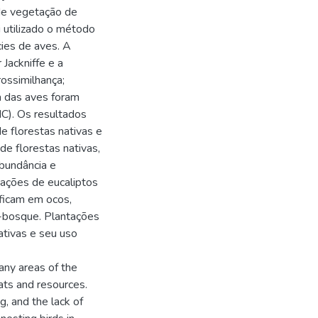
de vegetação de
 utilizado o método
ies de aves. A
Jackniffe e a
ossimilhança;
a das aves foram
IC). Os resultados
e florestas nativas e
de florestas nativas,
abundância e
tações de eucaliptos
ficam em ocos,
b-bosque. Plantações
ativas e seu uso
any areas of the
tats and resources.
g, and the lack of