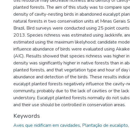
this resource may decrease richness and density of cavity-
planted forests. The aim of this study was to compare spe
density of cavity-nesting birds in abandoned eucalypt pla
natural forests in two conservation units at Minas Gerais 
Brazil. Bird surveys were conducted using 25 point counts 
2013. Species richness was estimated using Jackknife, an
estimated using the maximum likelyhood; candidate model
influence abundance of birds were evaluated using Akaike 
(AIC). Results showed that species richness was higher in
density was significantly higher in native forests than in 
planted forests, and that vegetation type and hour of day 
abundance and detection of the birds. These results indic
eucalypt planted forests negatively influence the cavity-ne
community, probably due to the lack of cavities or the lack
understory. Eucalypt planted forests normally do not subst
and their use should be controlled in conservation areas.
Keywords
Aves que nidificam em cavidades
,
Plantação de eucalipto
,