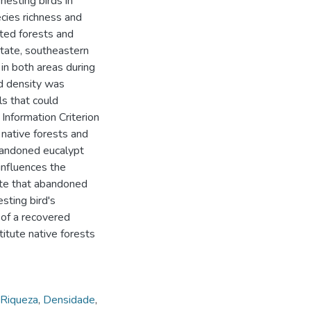
nesting birds in
cies richness and
nted forests and
State, southeastern
in both areas during
d density was
s that could
Information Criterion
 native forests and
abandoned eucalypt
influences the
ate that abandoned
sting bird's
 of a recovered
itute native forests
Riqueza
,
Densidade
,