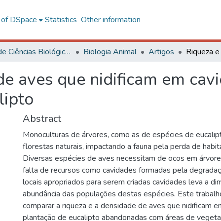
l of DSpace
Statistics
Other information
Centro de Ciências Biológicas e da Saúde
Biologia Animal
Artigos
de aves que nidificam em cav
lipto
Abstract
Monoculturas de árvores, como as de espécies de eucalipt
florestas naturais, impactando a fauna pela perda de habit
Diversas espécies de aves necessitam de ocos em árvores 
falta de recursos como cavidades formadas pela degradaç
locais apropriados para serem criadas cavidades leva a di
abundância das populações destas espécies. Este trabalh
comparar a riqueza e a densidade de aves que nidificam 
plantação de eucalipto abandonadas com áreas de vegeta