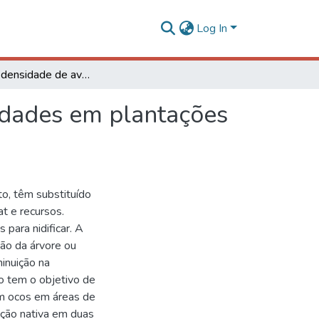
Log In
Riqueza e densidade de aves que nidificam em cavidades em plantações abandonadas de eucalipto
idades em plantações
o, têm substituído
at e recursos.
para nidificar. A
ão da árvore ou
minuição na
o tem o objetivo de
em ocos em áreas de
ção nativa em duas