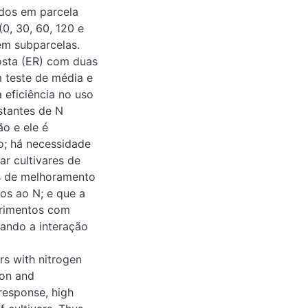
N (0, 30, 60, 120 e
ubparcelas. Foram
om duas doses
édia e a análise de
 e na resposta com
 cultivares similares
rogramas de
N requerido para
alto N em programas
es e responsivos ao
m experimentos com
a interação não é
h nitrogen (N) use
rimental procedures
nd can be applied to a
y were to classify
 to N in a breeding