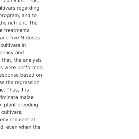
g doses of the
 with the treatments
five N doses (0, 30,
n subplots. We
e (ER) with two
ce, mean comparison
e method of the use
e cultivars in the
in plant breeding
quired to discriminate
in plant breeding
vars. Moreover, the
eriments with
ction is not