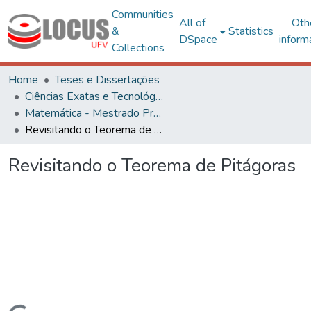
Communities
All of
Oth
&
Statistics
DSpace
inform
Collections
Home
Teses e Dissertações
Ciências Exatas e Tecnológicas
Matemática - Mestrado Profissional
Revisitando o Teorema de Pitágoras
Revisitando o Teorema de Pitágoras