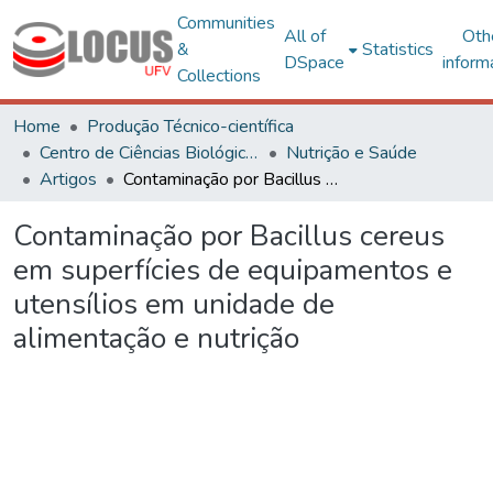
Communities
All of
Oth
&
Statistics
DSpace
inform
Collections
Home
Produção Técnico-científica
Centro de Ciências Biológicas e da Saúde
Nutrição e Saúde
Artigos
Contaminação por Bacillus cereus em superfícies de equipamentos e utensílios em unidade de alimentação e nutrição
Contaminação por Bacillus cereus
em superfícies de equipamentos e
utensílios em unidade de
alimentação e nutrição