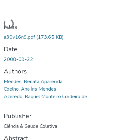
Loading...
Files
a30v16n9.pdf
(173.65 KB)
Date
2008-09-22
Authors
Mendes, Renata Aparecida
Coelho, Ana Íris Mendes
Azeredo, Raquel Monteiro Cordeiro de
Publisher
Ciência & Saúde Coletiva
Abstract