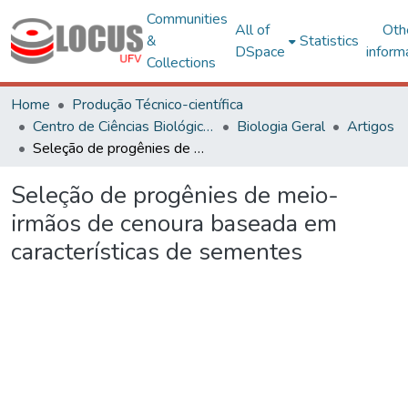
Communities
All of
Oth
&
Statistics
DSpace
inform
Collections
Home
Produção Técnico-científica
Centro de Ciências Biológicas e da Saúde
Biologia Geral
Artigos
Seleção de progênies de meio-irmãos de cenoura baseada em características de sementes
Seleção de progênies de meio-
irmãos de cenoura baseada em
características de sementes