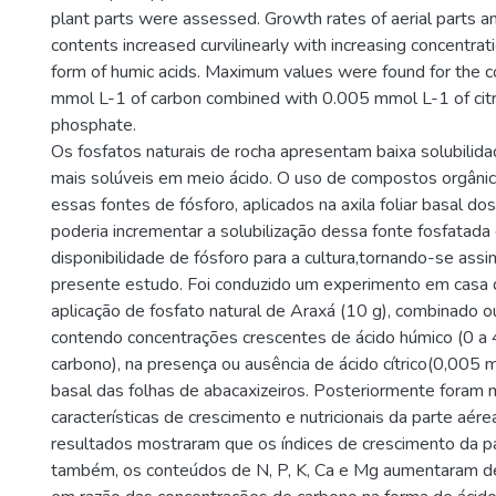
plant parts were assessed. Growth rates of aerial parts a
contents increased curvilinearly with increasing concentrati
form of humic acids. Maximum values were found for the c
mmol L-1 of carbon combined with 0.005 mmol L-1 of citri
phosphate.
Os fosfatos naturais de rocha apresentam baixa solubilid
mais solúveis em meio ácido. O uso de compostos orgâni
essas fontes de fósforo, aplicados na axila foliar basal dos
poderia incrementar a solubilização dessa fonte fosfatada
disponibilidade de fósforo para a cultura,tornando-se assi
presente estudo. Foi conduzido um experimento em casa
aplicação de fosfato natural de Araxá (10 g), combinado 
contendo concentrações crescentes de ácido húmico (0 a
carbono), na presença ou ausência de ácido cítrico(0,005 m
basal das folhas de abacaxizeiros. Posteriormente foram
características de crescimento e nutricionais da parte aére
resultados mostraram que os índices de crescimento da pa
também, os conteúdos de N, P, K, Ca e Mg aumentaram de 