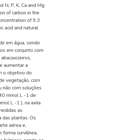
nd N, P, K, Ca and Mg
on of carbon in the
oncentration of 9.3
c acid and natural
ade em água, sendo
cos em conjunto com
 abacaxizeiros,
 e aumentar a
m o objetivo do
 de vegetação, com
ou não com soluções
 40 mmol L -1 de
mol L -1 ), na axila
 medidas as
a das plantas. Os
rte aérea e,
forma curvilínea,