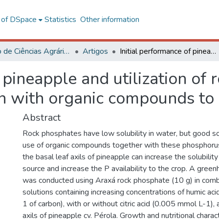
l of DSpace
Statistics
Other information
Instituto de Ciências Agrárias - CAF
Artigos
Initial performance of pineapple and utilization of rock phosphate applied in combination with organic compounds to leaf axils
 pineapple and utilization of
n with organic compounds to l
Abstract
Rock phosphates have low solubility in water, but good solu
use of organic compounds together with these phosphorus
the basal leaf axils of pineapple can increase the solubility
source and increase the P availability to the crop. A gre
was conducted using Araxá rock phosphate (10 g) in combi
solutions containing increasing concentrations of humic ac
1 of carbon), with or without citric acid (0.005 mmol L-1), 
axils of pineapple cv. Pérola. Growth and nutritional charact