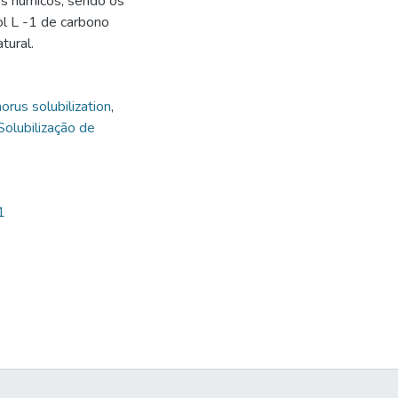
os húmicos, sendo os
l L -1 de carbono
tural.
rus solubilization
,
Solubilização de
1