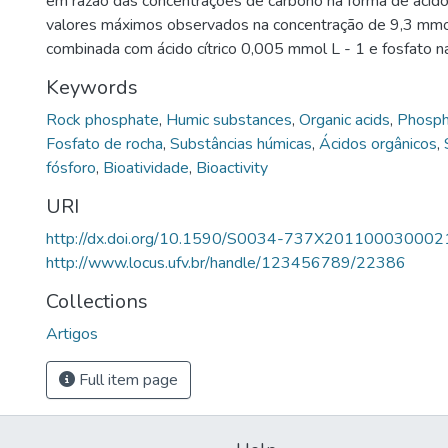
em razão das concentrações de carbono na forma de ácid
valores máximos observados na concentração de 9,3 mmo
combinada com ácido cítrico 0,005 mmol L - 1 e fosfato na
Keywords
Rock phosphate
,
Humic substances
,
Organic acids
,
Phospho
Fosfato de rocha
,
Substâncias húmicas
,
Ácidos orgânicos
,
fósforo
,
Bioatividade
,
Bioactivity
URI
http://dx.doi.org/10.1590/S0034-737X201100030002
http://www.locus.ufv.br/handle/123456789/22386
Collections
Artigos
Full item page