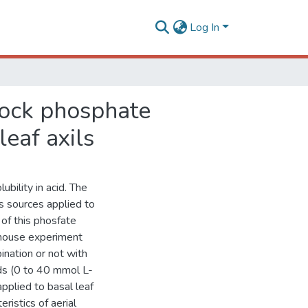
Log In
 rock phosphate
eaf axils
bility in acid. The
 sources applied to
 of this phosfate
enhouse experiment
nation or not with
ids (0 to 40 mmol L-
applied to basal leaf
eristics of aerial