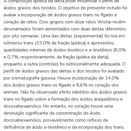
A composição lipídica da dieta pode influenciar o perfil de
ácidos graxos dos tecidos. O objetivo do presente estudo foi
avaliar a incorporação de ácidos graxos trans no fígado e
coração de ratos. Dois grupos com doze ratos Wistar recém-
desmamados foram alimentados com duas dietas diferentes
por oito semanas. Uma das dietas (experimental) foi rica em
isômeros trans (33,0% da fração lipídica) e apresentou
quantidades mínimas de ácidos linoléico e a-linolênico (8,0%
e 0,7%, respectivamente, da fração lipídica da dieta),
enquanto a outra (controle) foi nutricionalmente adequada. O
perfil de ácidos graxos das dietas e dos tecidos foi avaliado
por cromatografia gasosa. Houve incorporação de 14,0%
dos ácidos graxos trans no fígado e 8,6% no coração dos
animais. Não foi observado efeito inibitório dos ácidos graxos
trans no fígado sobre a formação dos ácidos araquidônico e
docosahexaenóico. No entanto, no coração houve uma
diminuição significante da concentração do ácido
docosahexaenóico, provavelmente como reflexo da
deficiência de ácido a-linolênico e da incorporação dos trans.