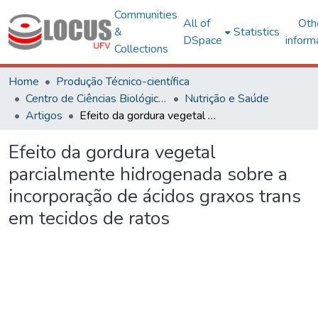
Communities
All of
Oth
&
Statistics
DSpace
inform
Collections
Home
Produção Técnico-científica
Centro de Ciências Biológicas e da Saúde
Nutrição e Saúde
Artigos
Efeito da gordura vegetal parcialmente hidrogenada sobre a incorporação de ácidos graxos trans em tecidos de ratos
Efeito da gordura vegetal
parcialmente hidrogenada sobre a
incorporação de ácidos graxos trans
em tecidos de ratos