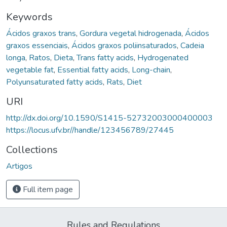
Keywords
Ácidos graxos trans
,
Gordura vegetal hidrogenada
,
Ácidos
graxos essenciais
,
Ácidos graxos poliinsaturados
,
Cadeia
longa
,
Ratos
,
Dieta
,
Trans fatty acids
,
Hydrogenated
vegetable fat
,
Essential fatty acids
,
Long-chain
,
Polyunsaturated fatty acids
,
Rats
,
Diet
URI
http://dx.doi.org/10.1590/S1415-52732003000400003
https://locus.ufv.br//handle/123456789/27445
Collections
Artigos
Full item page
Rules and Regulations