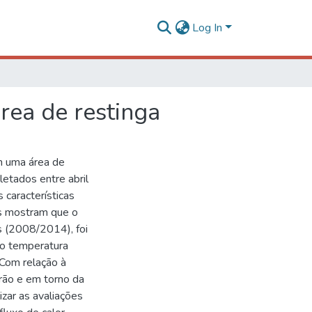
Log In
rea de restinga
em uma área de
etados entre abril
 características
os mostram que o
 (2008/2014), foi
o temperatura
Com relação à
rão e em torno da
izar as avaliações