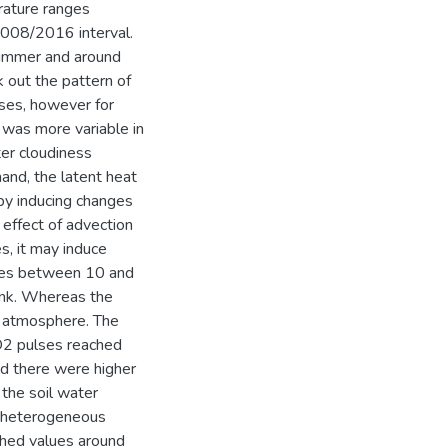
ature ranges
008/2016 interval.
summer and around
 out the pattern of
ses, however for
x was more variable in
ter cloudiness
hand, the latent heat
 by inducing changes
e effect of advection
s, it may induce
ues between 10 and
sink. Whereas the
e atmosphere. The
O2 pulses reached
d there were higher
 the soil water
ly heterogeneous
ached values around