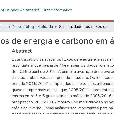
l of DSpace
Statistics
Other information
rias
Meteorologia Aplicada
Sazonalidade dos fluxos de energia e carbono em área de restinga
os de energia e carbono em á
Abstract
Este trabalho visa avaliar os fluxos de energia e massa 
restinga/mangue na ilha de Marambaia. Os dados foram col
de 2015 e abril de 2016. A primeira avaliação descreve as
climáticas observadas no período estudado. Os resultad
período 2015/2016, comparados aos oito anos anteriores
quase sempre mais quente que 2008/2014, apresentand
mínima entre 3 e 5 graus acima da média de 2008/2016. 
precipitação, 2015/2016 mostrou-se mais chuvoso no ve
média no inverno. Essas análises são importantes para bal