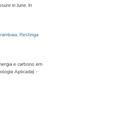
ure in June. In
rambaia, Restinga
nergia e carbono em
logia Aplicada) -