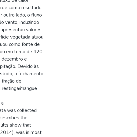
fluxo de calor
tarde como resultado
r outro lado, o fluxo
do vento, induzindo
 apresentou valores
rfície vegetada atuou
tuou como fonte de
icou em torno de 420
e dezembro e
ipitação. Devido às
estudo, o fechamento
 fração de
 restinga/mangue
 a
ata was collected
describes the
sults show that
2014), was in most