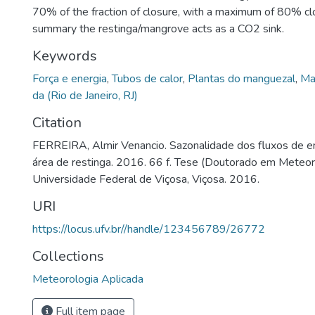
70% of the fraction of closure, with a maximum of 80% clos
summary the restinga/mangrove acts as a CO2 sink.
Keywords
Força e energia
,
Tubos de calor
,
Plantas do manguezal
,
Ma
da (Rio de Janeiro, RJ)
Citation
FERREIRA, Almir Venancio. Sazonalidade dos fluxos de e
área de restinga. 2016. 66 f. Tese (Doutorado em Meteoro
Universidade Federal de Viçosa, Viçosa. 2016.
URI
https://locus.ufv.br//handle/123456789/26772
Collections
Meteorologia Aplicada
Full item page