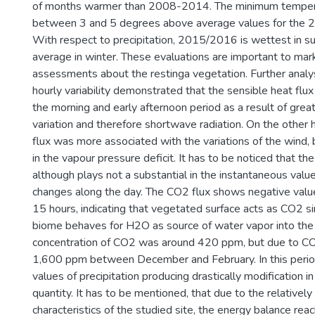
of months warmer than 2008-2014. The minimum temper
between 3 and 5 degrees above average values for the 2
With respect to precipitation, 2015/2016 is wettest in 
average in winter. These evaluations are important to mark
assessments about the restinga vegetation. Further analy
hourly variability demonstrated that the sensible heat flu
the morning and early afternoon period as a result of grea
variation and therefore shortwave radiation. On the other 
flux was more associated with the variations of the wind,
in the vapour pressure deficit. It has to be noticed that th
although plays not a substantial in the instantaneous value
changes along the day. The CO2 flux shows negative val
15 hours, indicating that vegetated surface acts as CO2 
biome behaves for H2O as source of water vapor into th
concentration of CO2 was around 420 ppm, but due to C
1,600 ppm between December and February. In this perio
values of precipitation producing drastically modification in
quantity. It has to be mentioned, that due to the relative
characteristics of the studied site, the energy balance re