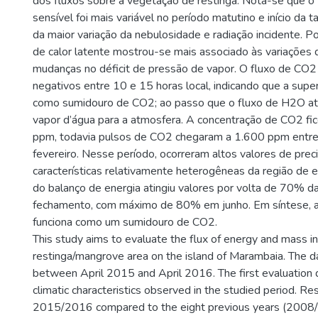
dos fluxos sobre a vegetação de restinga. Nota-se que o 
sensível foi mais variável no período matutino e início da 
da maior variação da nebulosidade e radiação incidente. Po
de calor latente mostrou-se mais associado às variações 
mudanças no déficit de pressão de vapor. O fluxo de CO2
negativos entre 10 e 15 horas local, indicando que a supe
como sumidouro de CO2; ao passo que o fluxo de H2O a
vapor d’água para a atmosfera. A concentração de CO2 f
ppm, todavia pulsos de CO2 chegaram a 1.600 ppm entr
fevereiro. Nesse período, ocorreram altos valores de prec
características relativamente heterogêneas da região de 
do balanço de energia atingiu valores por volta de 70% da
fechamento, com máximo de 80% em junho. Em síntese, a
funciona como um sumidouro de CO2.
This study aims to evaluate the flux of energy and mass in
restinga/mangrove area on the island of Marambaia. The d
between April 2015 and April 2016. The first evaluation 
climatic characteristics observed in the studied period. Re
2015/2016 compared to the eight previous years (2008/