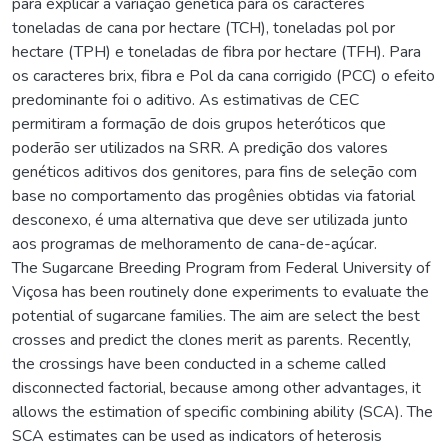
para explicar a variação genética para os caracteres
toneladas de cana por hectare (TCH), toneladas pol por
hectare (TPH) e toneladas de fibra por hectare (TFH). Para
os caracteres brix, fibra e Pol da cana corrigido (PCC) o efeito
predominante foi o aditivo. As estimativas de CEC
permitiram a formação de dois grupos heteróticos que
poderão ser utilizados na SRR. A predição dos valores
genéticos aditivos dos genitores, para fins de seleção com
base no comportamento das progênies obtidas via fatorial
desconexo, é uma alternativa que deve ser utilizada junto
aos programas de melhoramento de cana-de-açúcar.
The Sugarcane Breeding Program from Federal University of
Viçosa has been routinely done experiments to evaluate the
potential of sugarcane families. The aim are select the best
crosses and predict the clones merit as parents. Recently,
the crossings have been conducted in a scheme called
disconnected factorial, because among other advantages, it
allows the estimation of specific combining ability (SCA). The
SCA estimates can be used as indicators of heterosis