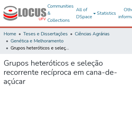
Communities
All of
Oth
&
Statistics
DSpace
inform
Collections
Home
Teses e Dissertações
Ciências Agrárias
Genética e Melhoramento
Grupos heteróticos e seleção recorrente recíproca em cana-de-açúcar
Grupos heteróticos e seleção
recorrente recíproca em cana-de-
açúcar