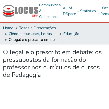
Communities
All of
Oth
&
Statistics
DSpace
inform
Collections
Home
Teses e Dissertações
Ciências Humanas, Letras e Artes
Educação
O legal e o prescrito em debate: os pressupostos da formação do professor nos currículos de cursos de Pedagogia
O legal e o prescrito em debate: os
pressupostos da formação do
professor nos currículos de cursos
de Pedagogia