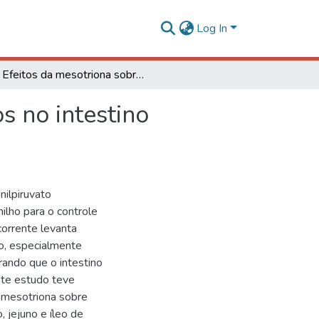
Log In
Efeitos da mesotriona sobre parâmetros histológicos no intestino delgado de ratos Wistar
s no intestino
nilpiruvato
ilho para o controle
corrente levanta
o, especialmente
rando que o intestino
este estudo teve
à mesotriona sobre
 jejuno e íleo de