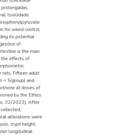
ndo toxicidade
 prolongadas.
al; toxicidade.
droxyphenylpyruvate
n for weed control.
ding its potential
ngestion of
testine is the main
 the effects of
orphometric
rats. Fifteen adult
n = 5/group) and
sotrione at doses of
roved by the Ethics
o. 32/2023). After
 collected,
cal alterations were
sis, crypt height,
ter longitudinal