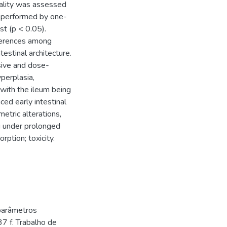
mality was assessed
e performed by one-
 (p < 0.05).
ferences among
testinal architecture.
sive and dose-
yperplasia,
, with the ileum being
ed early intestinal
tric alterations,
ng under prolonged
ption; toxicity.
parâmetros
37 f. Trabalho de