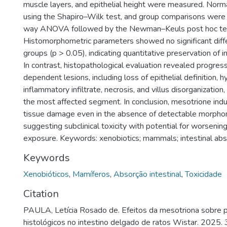
muscle layers, and epithelial height were measured. Nor
using the Shapiro–Wilk test, and group comparisons wer
way ANOVA followed by the Newman–Keuls post hoc test
Histomorphometric parameters showed no significant dif
groups (p > 0.05), indicating quantitative preservation of in
In contrast, histopathological evaluation revealed progres
dependent lesions, including loss of epithelial definition, h
inflammatory infiltrate, necrosis, and villus disorganization
the most affected segment. In conclusion, mesotrione induc
tissue damage even in the absence of detectable morphome
suggesting subclinical toxicity with potential for worseni
exposure. Keywords: xenobiotics; mammals; intestinal absor
Keywords
Xenobióticos
,
Mamíferos
,
Absorção intestinal
,
Toxicidade
Citation
PAULA, Letícia Rosado de. Efeitos da mesotriona sobre 
histológicos no intestino delgado de ratos Wistar. 2025. 