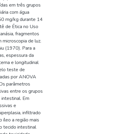
uídas em três grupos
iária com água
250 mg/kg durante 14
tê de Ética no Uso
anásia, fragmentos
 microscopia de luz.
iu (1970). Para a
tas, espessura da
erna e longitudinal
pelo teste de
lizadas por ANOVA
 Os parâmetros
tivas entre os grupos
 intestinal. Em
ssivas e
erplasia, infiltrado
o íleo a região mais
o tecido intestinal