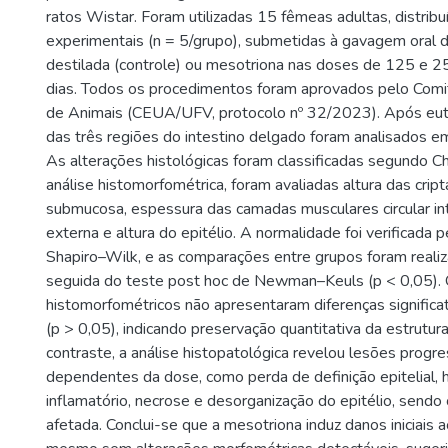
ratos Wistar. Foram utilizadas 15 fêmeas adultas, distrib
experimentais (n = 5/grupo), submetidas à gavagem oral d
destilada (controle) ou mesotriona nas doses de 125 e 
dias. Todos os procedimentos foram aprovados pelo Comi
de Animais (CEUA/UFV, protocolo nº 32/2023). Após eut
das três regiões do intestino delgado foram analisados em
As alterações histológicas foram classificadas segundo Ch
análise histomorfométrica, foram avaliadas altura das crip
submucosa, espessura das camadas musculares circular int
externa e altura do epitélio. A normalidade foi verificada 
Shapiro–Wilk, e as comparações entre grupos foram rea
seguida do teste post hoc de Newman–Keuls (p < 0,05).
histomorfométricos não apresentaram diferenças significa
(p > 0,05), indicando preservação quantitativa da estrutura
contraste, a análise histopatológica revelou lesões progre
dependentes da dose, como perda de definição epitelial, hip
inflamatório, necrose e desorganização do epitélio, sendo 
afetada. Conclui-se que a mesotriona induz danos iniciais a