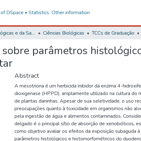
l of DSpace
Statistics
Other information
Ciências Biológicas e da Saúde
Ciências Biológicas
TCCs de Graduação
 sobre parâmetros histológico
tar
Abstract
A mesotriona é um herbicida inibidor da enzima 4-hidroxife
dioxigenase (HPPD), amplamente utilizado na cultura do m
de plantas daninhas. Apesar de sua seletividade, o uso re
preocupações quanto à toxicidade em organismos não alv
pela ingestão de água e alimentos contaminados. Conside
delgado é o principal sítio de absorção de xenobióticos, 
como objetivo avaliar os efeitos da exposição subaguda 
parâmetros histológicos e histomorfométricos do duodeno,