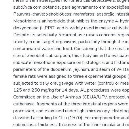
mesmo sem alterações morfométricas detectáveis, sugeri
subclínica com potencial para agravamento em exposições
Palavras-chave: xenobióticos; mamíferos; absorção intestin
Mesotrione is an herbicide that inhibits the enzyme 4-hy
dioxygenase (HPPD) and is widely used in maize cultivatio
Despite its selectivity, recurrent use raises concerns regar
toxicity in non-target organisms, particularly through the i
contaminated water and food. Considering that the small in
site of xenobiotic absorption, this study aimed to evaluate
subacute mesotrione exposure on histological and histom
parameters of the duodenum, jejunum, and ileum of Wistar 
female rats were assigned to three experimental groups (
subjected to daily oral gavage with water (control) or me
125 and 250 mg/kg for 14 days. All procedures were app
Committee on the Use of Animals (CEUA/UFV, protocol n
euthanasia, fragments of the three intestinal regions were
processed, and examined under light microscopy. Histologi
classified according to Chiu (1970). For morphometric analy
submucosal thickness, thickness of the inner circular and ou