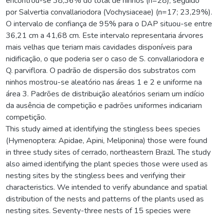
encontrou-se 38,36% do total de ninhos (n=28), seguido
por Salvertia convallariodora (Vochysiaceae) (n=17; 23,29%).
O intervalo de confiança de 95% para o DAP situou-se entre
36,21 cm a 41,68 cm. Este intervalo representaria árvores
mais velhas que teriam mais cavidades disponíveis para
nidificação, o que poderia ser o caso de S. convallariodora e
Q. parviflora. O padrão de dispersão dos substratos com
ninhos mostrou-se aleatório nas áreas 1 e 2 e uniforme na
área 3. Padrões de distribuição aleatórios seriam um indício
da ausência de competição e padrões uniformes indicariam
competição.
This study aimed at identifying the stingless bees species
(Hymenoptera: Apidae, Apini, Meliponina) those were found
in three study sites of cerrado, northeastern Brazil. The study
also aimed identifying the plant species those were used as
nesting sites by the stingless bees and verifying their
characteristics. We intended to verify abundance and spatial
distribution of the nests and patterns of the plants used as
nesting sites. Seventy-three nests of 15 species were