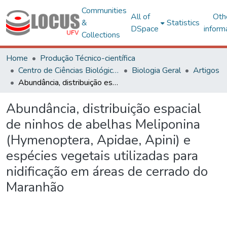
Communities
All of
Oth
&
Statistics
DSpace
inform
Collections
Home
Produção Técnico-científica
Centro de Ciências Biológicas e da Saúde
Biologia Geral
Artigos
Abundância, distribuição espacial de ninhos de abelhas Meliponina (Hymenoptera, Apidae, Apini) e espécies vegetais utilizadas para nidificação em áreas de cerrado do Maranhão
Abundância, distribuição espacial
de ninhos de abelhas Meliponina
(Hymenoptera, Apidae, Apini) e
espécies vegetais utilizadas para
nidificação em áreas de cerrado do
Maranhão