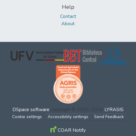
Help
Contact
About
DSpace software
copyright © 2002-2026
LYRASIS
Cookie settings
Accessibility settings
Send Feedback
COAR Notify