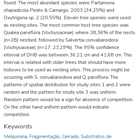
found. The most abundant species were Partamona
chapadicola Pedro & Camargo, 2003 (34,25%) and
Oxytrigona sp. 2 (20,55%). Eleven tree species were used
as nesting sites. The most common host tree species was
Qualea parviflora (Vochysiaceae) where 38,36% of the nests
(n=28) nestled, followed by Salvertia convallariodora
(Vochysiaceae) (n=17, 23,29%). The 95% confidence
interval of DHB was between 36,21 cm and 41,68 cm. This
interval is related with older trees that should have more
hollows to be used as nesting sites. This process might be
occurring with S. convallariodora and Q. parviflora. The
patterns of spatial distribution for study sites 1 and 2 were
random and the pattern for study site 3 was uniform.
Random pattern would be a sign for absence of competition.
On the other hand uniform pattern would indicate
competition.
Keywords
Meliponina
,
Fragmentação
,
Cerrado
,
Substratos de