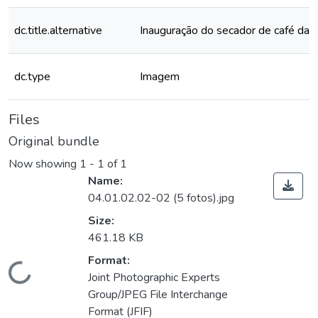
dc.title.alternative
Inauguração do secador de café da
dc.type
Imagem
Files
Original bundle
Now showing
1 - 1 of 1
Name:
04.01.02.02-02 (5 fotos).jpg
Size:
461.18 KB
Format:
Loading...
Joint Photographic Experts
Group/JPEG File Interchange
Format (JFIF)