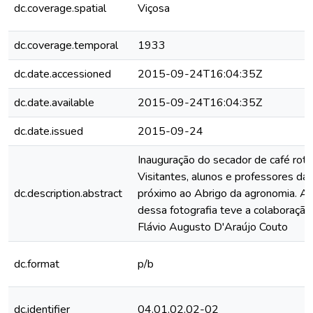
dc.coverage.spatial
Viçosa
dc.coverage.temporal
1933
dc.date.accessioned
2015-09-24T16:04:35Z
dc.date.available
2015-09-24T16:04:35Z
dc.date.issued
2015-09-24
Inauguração do secador de café rot
Visitantes, alunos e professores da 
dc.description.abstract
próximo ao Abrigo da agronomia. A i
dessa fotografia teve a colaboração
Flávio Augusto D'Araújo Couto
dc.format
p/b
dc.identifier
04.01.02.02-02