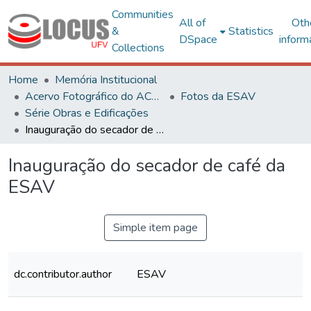
Communities
All of
Oth
&
Statistics
DSpace
inform
Collections
Home
Memória Institucional
Acervo Fotográfico do ACH-UFV
Fotos da ESAV
Série Obras e Edificações
Inauguração do secador de café da ESAV
Inauguração do secador de café da
ESAV
Simple item page
dc.contributor.author
ESAV