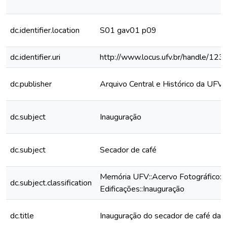
dc.identifier.location
S01 gav01 p09
dc.identifier.uri
http://www.locus.ufv.br/handle/1
dc.publisher
Arquivo Central e Histórico da UFV
dc.subject
Inauguração
dc.subject
Secador de café
Memória UFV::Acervo Fotográfico::
dc.subject.classification
Edificações::Inauguração
dc.title
Inauguração do secador de café da