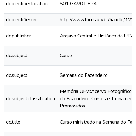
dc.identifier.location
S01 GAV01 P34
dc.identifier.uri
http://www.locus.ufv.br/handle/1
dc.publisher
Arquivo Central e Histórico da UFV
dc.subject
Curso
dc.subject
Semana do Fazendeiro
Memória UFV::Acervo Fotográfico:
dc.subject.classification
do Fazendeiro::Cursos e Treinament
Promovidos
dc.title
Curso ministrado na Semana do Faz