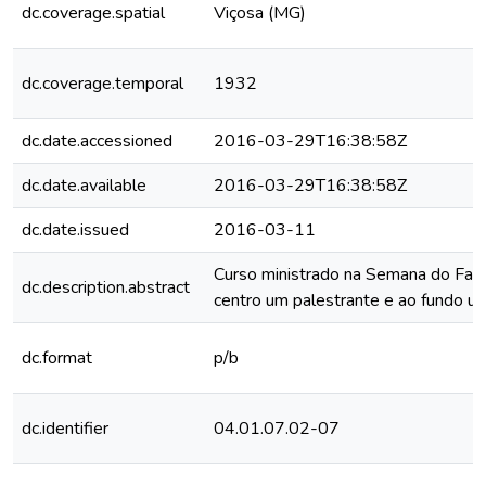
dc.coverage.spatial
Viçosa (MG)
dc.coverage.temporal
1932
dc.date.accessioned
2016-03-29T16:38:58Z
dc.date.available
2016-03-29T16:38:58Z
dc.date.issued
2016-03-11
Curso ministrado na Semana do Faz
dc.description.abstract
centro um palestrante e ao fundo um
dc.format
p/b
dc.identifier
04.01.07.02-07