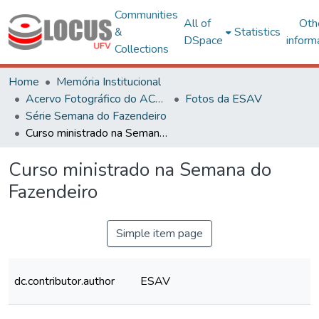
Communities
All of
Oth
&
Statistics
DSpace
inform
Collections
Home
Memória Institucional
Acervo Fotográfico do ACH-UFV
Fotos da ESAV
Série Semana do Fazendeiro
Curso ministrado na Semana do Fazendeiro
Curso ministrado na Semana do
Fazendeiro
Simple item page
dc.contributor.author
ESAV