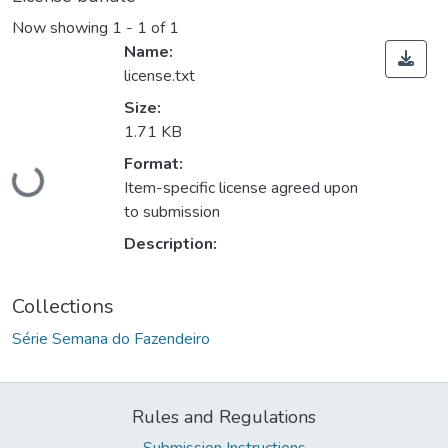
Now showing
1 - 1 of 1
Name:
license.txt
Size:
1.71 KB
Format:
Loading...
Item-specific license agreed upon
to submission
Description:
Collections
Série Semana do Fazendeiro
Rules and Regulations