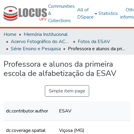
Communities
All of
Oth
&
Statistics
DSpace
inform
Collections
Home
Memória Institucional
Acervo Fotográfico do ACH-UFV
Fotos da ESAV
Série Ensino e Pesquisa
Professora e alunos da primeira escola de alfabetização da ESAV
Professora e alunos da primeira
escola de alfabetização da ESAV
Simple item page
dc.contributor.author
ESAV
dc.coverage.spatial
Viçosa (MG)