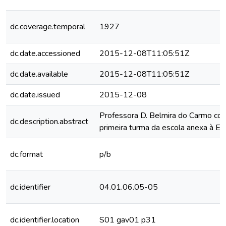
dc.coverage.temporal
1927
dc.date.accessioned
2015-12-08T11:05:51Z
dc.date.available
2015-12-08T11:05:51Z
dc.date.issued
2015-12-08
Professora D. Belmira do Carmo co
dc.description.abstract
primeira turma da escola anexa à 
dc.format
p/b
dc.identifier
04.01.06.05-05
dc.identifier.location
S01 gav01 p31