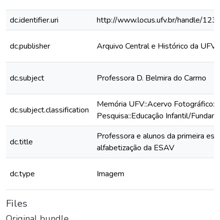
dc.identifier.uri
http://www.locus.ufv.br/handle/1
dc.publisher
Arquivo Central e Histórico da UFV
dc.subject
Professora D. Belmira do Carmo
Memória UFV::Acervo Fotográfico::
dc.subject.classification
Pesquisa::Educação Infantil/Fundam
Professora e alunos da primeira esc
dc.title
alfabetização da ESAV
dc.type
Imagem
Files
Original bundle