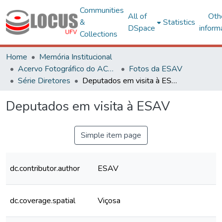
Communities
All of
Oth
&
Statistics
DSpace
inform
Collections
Home
Memória Institucional
Acervo Fotográfico do ACH-UFV
Fotos da ESAV
Série Diretores
Deputados em visita à ESAV
Deputados em visita à ESAV
Simple item page
dc.contributor.author
ESAV
dc.coverage.spatial
Viçosa