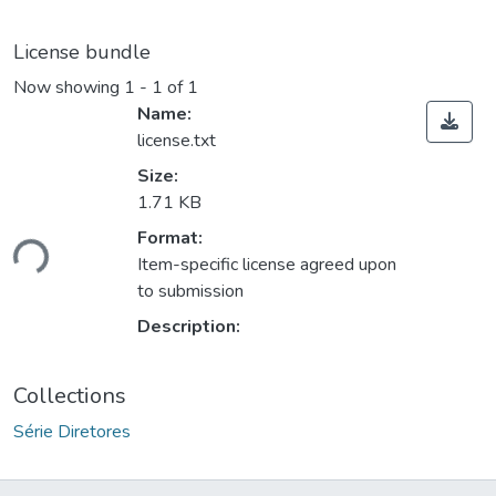
License bundle
Now showing
1 - 1 of 1
Name:
license.txt
Size:
1.71 KB
ding...
Format:
Item-specific license agreed upon
to submission
Description:
Collections
Série Diretores