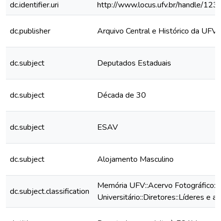
dc.identifier.uri
http://www.locus.ufv.br/handle/1
dc.publisher
Arquivo Central e Histórico da UFV
dc.subject
Deputados Estaduais
dc.subject
Década de 30
dc.subject
ESAV
dc.subject
Alojamento Masculino
Memória UFV::Acervo Fotográfico:
dc.subject.classification
Universitário::Diretores::Líderes e a