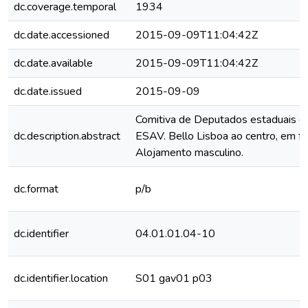
dc.coverage.temporal
1934
dc.date.accessioned
2015-09-09T11:04:42Z
dc.date.available
2015-09-09T11:04:42Z
dc.date.issued
2015-09-09
Comitiva de Deputados estaduais em
dc.description.abstract
ESAV. Bello Lisboa ao centro, em fr
Alojamento masculino.
dc.format
p/b
dc.identifier
04.01.01.04-10
dc.identifier.location
S01 gav01 p03