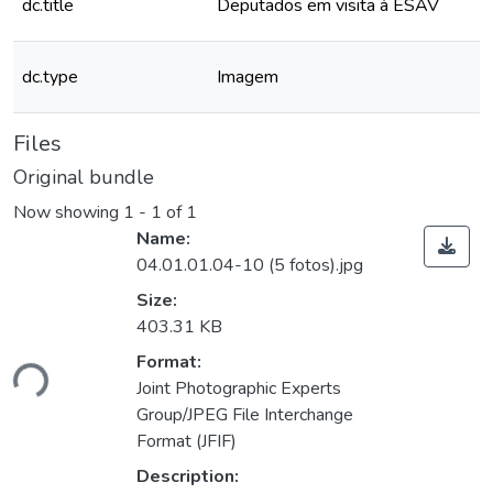
dc.title
Deputados em visita à ESAV
dc.type
Imagem
Files
Original bundle
Now showing
1 - 1 of 1
Name:
04.01.01.04-10 (5 fotos).jpg
Size:
403.31 KB
ding...
Format:
Joint Photographic Experts
Group/JPEG File Interchange
Format (JFIF)
Description: