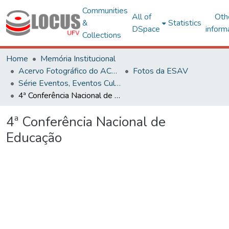
Communities
All of
Oth
&
Statistics
DSpace
inform
Collections
Home
Memória Institucional
Acervo Fotográfico do ACH-UFV
Fotos da ESAV
Série Eventos, Eventos Culturais e Projetos
4ª Conferência Nacional de Educação
4ª Conferência Nacional de
Educação