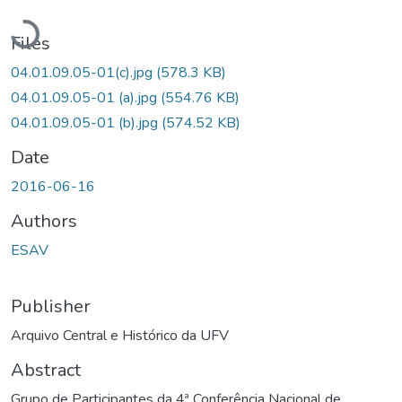
Loading...
Files
04.01.09.05-01(c).jpg
(578.3 KB)
04.01.09.05-01 (a).jpg
(554.76 KB)
04.01.09.05-01 (b).jpg
(574.52 KB)
Date
2016-06-16
Authors
ESAV
Publisher
Arquivo Central e Histórico da UFV
Abstract
Grupo de Participantes da 4ª Conferência Nacional de