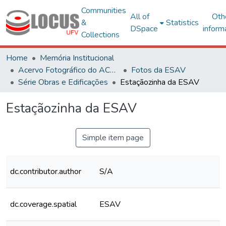
Communities
All of
Oth
&
Statistics
DSpace
inform
Collections
Home
Memória Institucional
Acervo Fotográfico do ACH-UFV
Fotos da ESAV
Série Obras e Edificações
Estaçãozinha da ESAV
Estaçãozinha da ESAV
Simple item page
dc.contributor.author
S/A
dc.coverage.spatial
ESAV