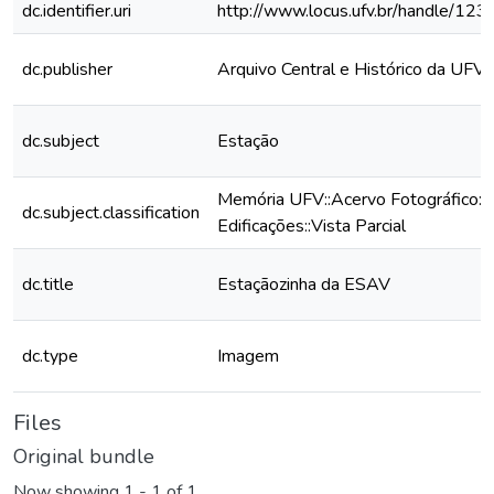
dc.identifier.uri
http://www.locus.ufv.br/handle/1
dc.publisher
Arquivo Central e Histórico da UFV
dc.subject
Estação
Memória UFV::Acervo Fotográfico::
dc.subject.classification
Edificações::Vista Parcial
dc.title
Estaçãozinha da ESAV
dc.type
Imagem
Files
Original bundle
Now showing
1 - 1 of 1