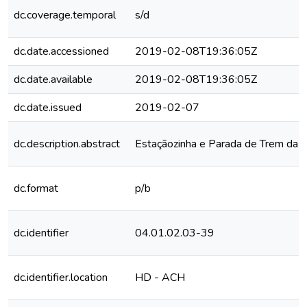
dc.coverage.temporal
s/d
dc.date.accessioned
2019-02-08T19:36:05Z
dc.date.available
2019-02-08T19:36:05Z
dc.date.issued
2019-02-07
dc.description.abstract
Estaçãozinha e Parada de Trem da E
dc.format
p/b
dc.identifier
04.01.02.03-39
dc.identifier.location
HD - ACH