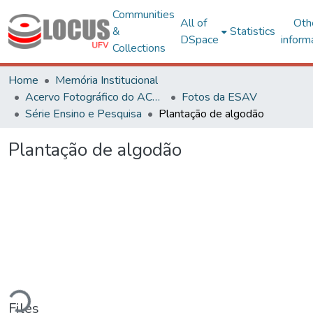
Communities
All of
Oth
&
Statistics
DSpace
inform
Collections
Home
Memória Institucional
Acervo Fotográfico do ACH-UFV
Fotos da ESAV
Série Ensino e Pesquisa
Plantação de algodão
Plantação de algodão
ding...
Files