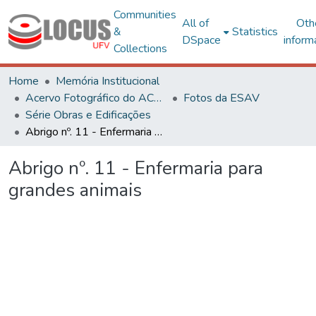
Communities
All of
Oth
&
Statistics
DSpace
inform
Collections
Home
Memória Institucional
Acervo Fotográfico do ACH-UFV
Fotos da ESAV
Série Obras e Edificações
Abrigo nº. 11 - Enfermaria para grandes animais
Abrigo nº. 11 - Enfermaria para
grandes animais