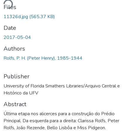
ding...
Files
11326d.jpg
(565.37 KB)
Date
2017-05-04
Authors
Rolfs, P. H. (Peter Henry), 1985-1944
Publisher
University of Florida Smathers Libraries/Arquivo Central e
Histórico da UFV
Abstract
Última etapa nos alicerces para a construção do Prédio
Principal. Da esquerda para a direita: Clarissa Rolfs, Peter
Rolfs, João Rezende, Bello Lisbôa e Miss Pidgeon.