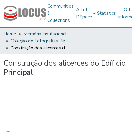
Communities
All of
Oth
&
Statistics
DSpace
inform
Collections
Home
Memória Institucional
Coleção de Fotografias Peter Henry Rolfs
Construção dos alicerces do Edíficio Principal
Construção dos alicerces do Edíficio
Principal