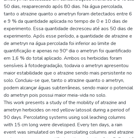
50 dias, reaparecendo após 80 dias. Na água percolada,
tanto o atrazine quanto o ametryn foram detectados entre 6
e 9 % da quantidade aplicada no tempo de 0 e 10 dias de
experimento. Essa quantidade decresceu até aos 50 dias de
experimento. Após esse período, a quantidade de atrazine e
de ametryn na água percolada foi inferior ao limite de
quantificação e apenas no 90º dia o ametryn foi quantificado
em 1,6 % do total aplicado. Ambos os herbicidas foram
sensíveis à fotodegradação, todavia o ametryn apresentou
maior estabilidade que o atrazine sendo mais persistente no
solo. Concluiu-se que, tanto o atrazine quanto o ametryn,
podem alcançar águas subterrâneas, sendo maior o potencial
do ametryn pois possui maior meia-vida no solo.
This work presents a study of the mobility of atrazine and
ametryn herbicides on red yellow latosoil during a period of
90 days. Percolating systems using soil leaching columns
with 15 cm long were developed. Every ten days, a rain
event was simulated on the percolating columns and atrazine