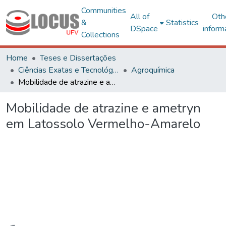
Communities
All of
Oth
&
Statistics
DSpace
inform
Collections
Home
Teses e Dissertações
Ciências Exatas e Tecnológicas
Agroquímica
Mobilidade de atrazine e ametryn em Latossolo Vermelho-Amarelo
Mobilidade de atrazine e ametryn
em Latossolo Vermelho-Amarelo