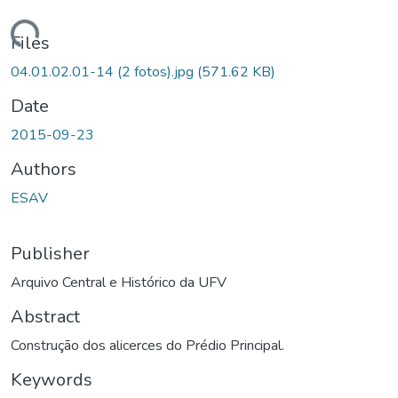
oading...
Files
04.01.02.01-14 (2 fotos).jpg
(571.62 KB)
Date
2015-09-23
Authors
ESAV
Publisher
Arquivo Central e Histórico da UFV
Abstract
Construção dos alicerces do Prédio Principal.
Keywords