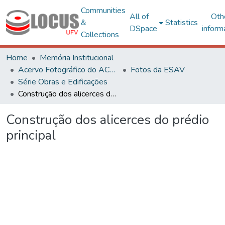
Communities
All of
Oth
&
Statistics
DSpace
inform
Collections
Home
Memória Institucional
Acervo Fotográfico do ACH-UFV
Fotos da ESAV
Série Obras e Edificações
Construção dos alicerces do prédio principal
Construção dos alicerces do prédio
principal