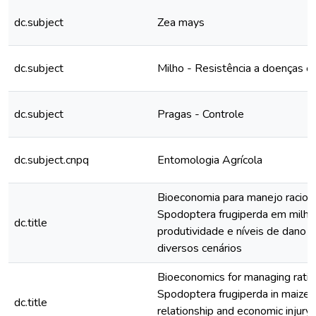
dc.subject
Zea mays
dc.subject
Milho - Resistência a doenças e
dc.subject
Pragas - Controle
dc.subject.cnpq
Entomologia Agrícola
Bioeconomia para manejo racion
Spodoptera frugiperda em milho: 
dc.title
produtividade e níveis de dano
diversos cenários
Bioeconomics for managing ratio
Spodoptera frugiperda in maize: i
dc.title
relationship and economic injury 