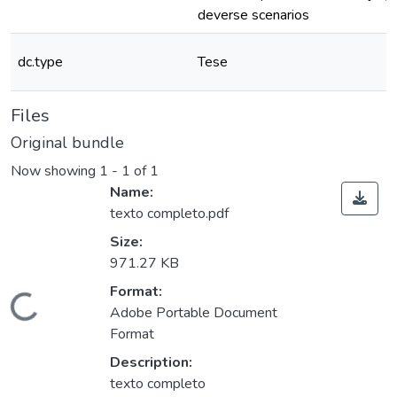
deverse scenarios
dc.type
Tese
Files
Original bundle
Now showing
1 - 1 of 1
Name:
texto completo.pdf
Size:
971.27 KB
ading...
Format:
Adobe Portable Document
Format
Description:
texto completo