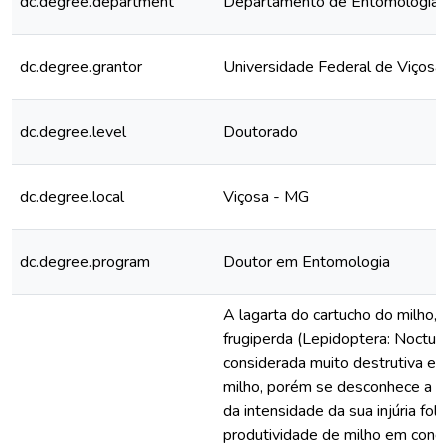
dc.degree.department
Departamento de Entomologia
dc.degree.grantor
Universidade Federal de Viçosa
dc.degree.level
Doutorado
dc.degree.local
Viçosa - MG
dc.degree.program
Doutor em Entomologia
A lagarta do cartucho do milho,
frugiperda (Lepidoptera: Noctuid
considerada muito destrutiva em
milho, porém se desconhece a r
da intensidade da sua injúria foli
produtividade de milho em cond