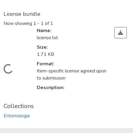
License bundle
Now showing
1 - 1 of 1
Name:
license.txt
Size:
1.71 KB
ading...
Format:
Item-specific license agreed upon
to submission
Description:
Collections
Entomologia