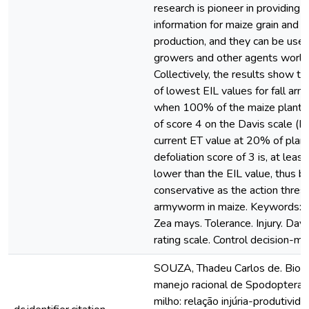
research is pioneer in providing r
information for maize grain and s
production, and they can be use
growers and other agents world
Collectively, the results show th
of lowest EIL values for fall a
when 100% of the maize plants 
of score 4 on the Davis scale (EI
current ET value at 20% of plan
defoliation score of 3 is, at least
lower than the EIL value, thus b
conservative as the action thresh
armyworm in maize. Keywords: 
Zea mays. Tolerance. Injury. Dav
rating scale. Control decision-ma
SOUZA, Thadeu Carlos de. Bioe
manejo racional de Spodoptera 
milho: relação injúria-produtivida