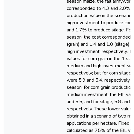
season maize, the fall armyworm
corresponded to 4.3 and 2.0% o
production value in the scenario
high investment to produce corn 
and 1.7% to produce silage. For
season, the cost corresponded t
(grain) and 1.4 and 1.0 (silage)
high investment, respectively. T
values for corn grain in the 1 st 
medium and high investment wer
respectively; but for corn silage
were 5.9 and 5.4, respectively. I
season, for corn grain production
medium investment, the EIL val
and 5.5, and for silage, 5.8 and 5
respectively. These lower value
obtained in a scenario of two ma
applications per hectare. Fixed 
calculated as 75% of the EIL val