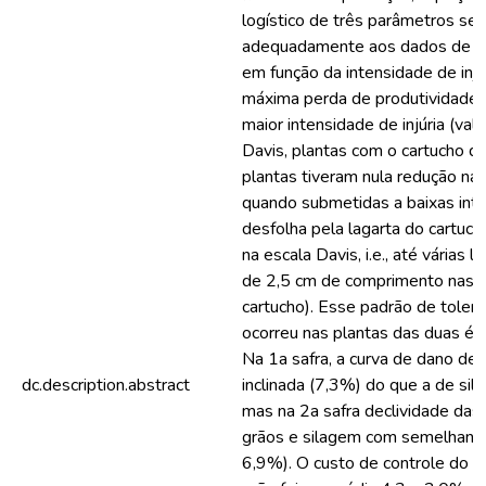
logístico de três parâmetros se
adequadamente aos dados de pr
em função da intensidade de injúr
máxima perda de produtividade
maior intensidade de injúria (val
Davis, plantas com o cartucho de
plantas tiveram nula redução na
quando submetidas a baixas int
desfolha pela lagarta do cartuch
na escala Davis, i.e., até várias
de 2,5 cm de comprimento nas f
cartucho). Esse padrão de tolerâ
ocorreu nas plantas das duas épo
Na 1a safra, a curva de dano de 
dc.description.abstract
inclinada (7,3%) do que a de sil
mas na 2a safra declividade das 
grãos e silagem com semelhante
6,9%). O custo de controle do i