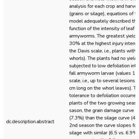
analysis for each crop and harve
(grains or silage), equations of th
model adequately described the 
function of the intensity of leaf in
armyworms. The greatest yield 
30% at the highest injury intensi
the Davis scale, i.e., plants with
whorls). The plants had no yield
subjected to low defoliation inte
fall armyworm larvae (values 1–
scale, i.e., up to several lesions
cm long on the whorl leaves). Th
tolerance to defoliation occurred
plants of the two growing season
sason, the grain damage curve 
(7.3%) than the silage curve (4.5
dc.description.abstract
2nd season the curve slopes for
silage with similar (6.5 vs. 6.9%)