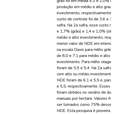
grão foi em média 4,3 e 2,0% do
produção em médio e alto grau 
investimento, respectivamente. 
custo de controle foi de 3,6 e 1
safra. Na 2a safra, esse custo r
e 1,7% (grão) e 1,4 e 1,0% (sil
médio e alto investimento, resp
menor valor de NDE em intensida
na escala Davis para milho grão n
de 8,0 e 7,1 para médio e alto g
investimento. Para milho silage
foram de 5,9 e 5,4. Na 2a safra,
com alto ou médio investimentos
NDE foram de 6,1 e 5,5 e, para 
e 5,5, respectivamente. Esses 
foram obtidos no cenário de dua
manuais por hectare. Valores f
ser tomados como 75% desses 
NDE. Esta pesquisa é pioneira e