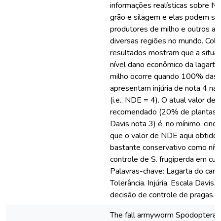
informações realísticas sobre N
grão e silagem e elas podem ser 
produtores de milho e outros a
diversas regiões no mundo. Cole
resultados mostram que a situa
nível dano econômico da lagarta
milho ocorre quando 100% das 
apresentam injúria de nota 4 na 
(i.e., NDE = 4). O atual valor de
recomendado (20% de plantas com
Davis nota 3) é, no mínimo, cin
que o valor de NDE aqui obtido,
bastante conservativo como níve
controle de S. frugiperda em cult
Palavras-chave: Lagarta do cart
Tolerância. Injúria. Escala Davis
decisão de controle de pragas.
The fall armyworm Spodoptera f