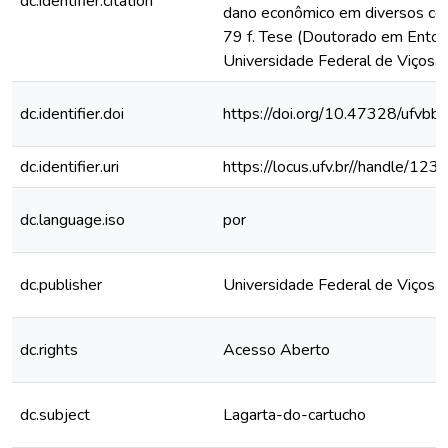
dc.identifier.citation
dano econômico em diversos cen
79 f. Tese (Doutorado em Entom
Universidade Federal de Viçosa,
dc.identifier.doi
https://doi.org/10.47328/ufvbb
dc.identifier.uri
https://locus.ufv.br//handle/
dc.language.iso
por
dc.publisher
Universidade Federal de Viçosa
dc.rights
Acesso Aberto
dc.subject
Lagarta-do-cartucho