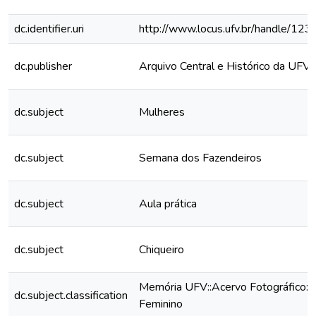
dc.identifier.uri
http://www.locus.ufv.br/handle/1
dc.publisher
Arquivo Central e Histórico da UFV
dc.subject
Mulheres
dc.subject
Semana dos Fazendeiros
dc.subject
Aula prática
dc.subject
Chiqueiro
Memória UFV::Acervo Fotográfico:
dc.subject.classification
Feminino