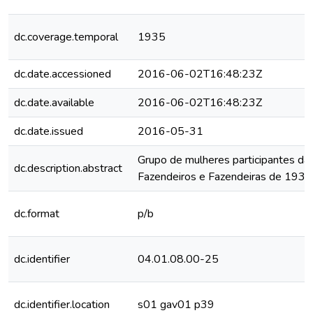
dc.coverage.temporal
1935
dc.date.accessioned
2016-06-02T16:48:23Z
dc.date.available
2016-06-02T16:48:23Z
dc.date.issued
2016-05-31
Grupo de mulheres participantes d
dc.description.abstract
Fazendeiros e Fazendeiras de 1931
dc.format
p/b
dc.identifier
04.01.08.00-25
dc.identifier.location
s01 gav01 p39