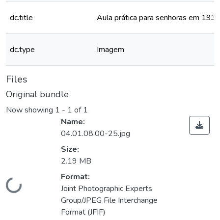
dc.title
Aula prática para senhoras em 193
dc.type
Imagem
Files
Original bundle
Now showing
1 - 1 of 1
Name:
04.01.08.00-25.jpg
Size:
2.19 MB
Format:
Loading...
Joint Photographic Experts
Group/JPEG File Interchange
Format (JFIF)