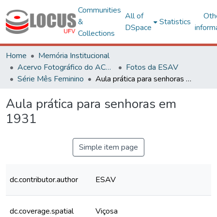
Communities
All of
Oth
&
Statistics
DSpace
inform
Collections
Home
Memória Institucional
Acervo Fotográfico do ACH-UFV
Fotos da ESAV
Série Mês Feminino
Aula prática para senhoras em 1931
Aula prática para senhoras em
1931
Simple item page
dc.contributor.author
ESAV
dc.coverage.spatial
Viçosa