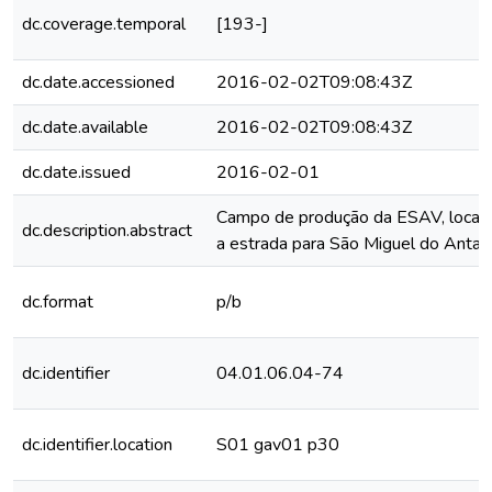
dc.coverage.temporal
[193-]
dc.date.accessioned
2016-02-02T09:08:43Z
dc.date.available
2016-02-02T09:08:43Z
dc.date.issued
2016-02-01
Campo de produção da ESAV, locali
dc.description.abstract
a estrada para São Miguel do Anta.
dc.format
p/b
dc.identifier
04.01.06.04-74
dc.identifier.location
S01 gav01 p30