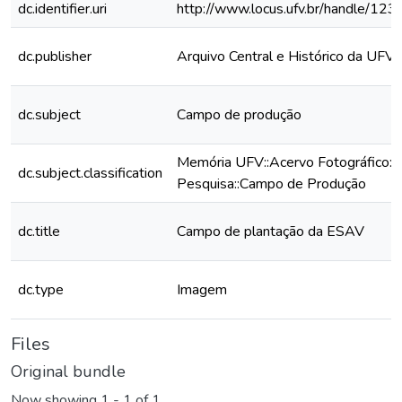
dc.identifier.uri
http://www.locus.ufv.br/handle/1
dc.publisher
Arquivo Central e Histórico da UFV
dc.subject
Campo de produção
Memória UFV::Acervo Fotográfico::
dc.subject.classification
Pesquisa::Campo de Produção
dc.title
Campo de plantação da ESAV
dc.type
Imagem
Files
Original bundle
Now showing
1 - 1 of 1