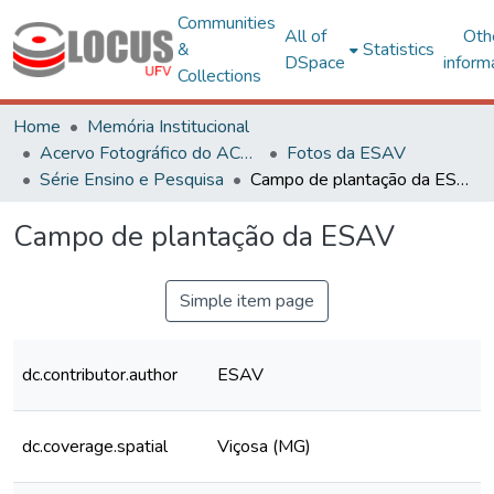
Communities
All of
Oth
&
Statistics
DSpace
inform
Collections
Home
Memória Institucional
Acervo Fotográfico do ACH-UFV
Fotos da ESAV
Série Ensino e Pesquisa
Campo de plantação da ESAV
Campo de plantação da ESAV
Simple item page
dc.contributor.author
ESAV
dc.coverage.spatial
Viçosa (MG)