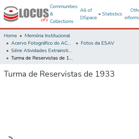
Communities
All of
Oth
&
Statistics
DSpace
inform
Collections
Home
Memória Institucional
Acervo Fotográfico do ACH-UFV
Fotos da ESAV
Série Atividades Extrainstitucionais
Turma de Reservistas de 1933
Turma de Reservistas de 1933
Loading...