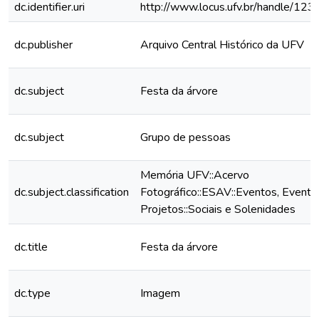
dc.identifier.uri
http://www.locus.ufv.br/handle/1
dc.publisher
Arquivo Central Histórico da UFV
dc.subject
Festa da árvore
dc.subject
Grupo de pessoas
Memória UFV::Acervo
dc.subject.classification
Fotográfico::ESAV::Eventos, Eventos
Projetos::Sociais e Solenidades
dc.title
Festa da árvore
dc.type
Imagem