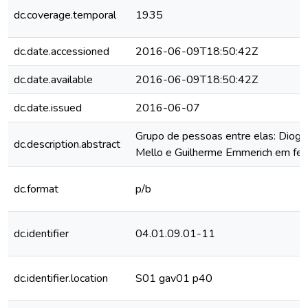
dc.coverage.temporal
1935
dc.date.accessioned
2016-06-09T18:50:42Z
dc.date.available
2016-06-09T18:50:42Z
dc.date.issued
2016-06-07
Grupo de pessoas entre elas: Diogo
dc.description.abstract
Mello e Guilherme Emmerich em fest
dc.format
p/b
dc.identifier
04.01.09.01-11
dc.identifier.location
S01 gav01 p40