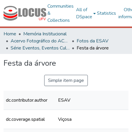
Communities
All of
Oth
&
Statistics
DSpace
inform
Collections
Home
Memória Institucional
Acervo Fotográfico do ACH-UFV
Fotos da ESAV
Série Eventos, Eventos Culturais e Projetos
Festa da árvore
Festa da árvore
Simple item page
dc.contributor.author
ESAV
dc.coverage.spatial
Viçosa