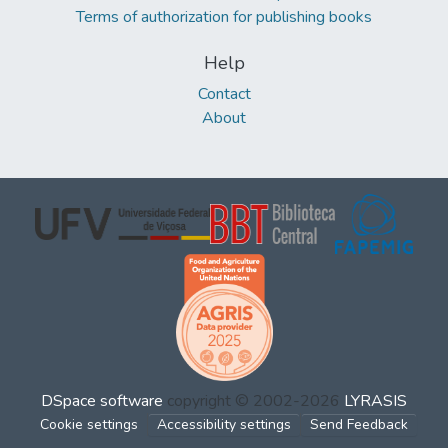
Terms of authorization for publishing books
Help
Contact
About
DSpace software
copyright © 2002-2026
LYRASIS
Cookie settings
Accessibility settings
Send Feedback