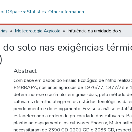
l of DSpace
Statistics
Other information
rias
Meteorologia Agrícola
Influência da umidade do solo nas exigências térmicas de três cultivares de milho (Zea mays L.)
 do solo nas exigências térmic
)
Abstract
Com base em dados do Ensaio Ecológico de Milho reali
EMBRAPA, nos anos agrícolas de 1976/77, 1977/78 e 
determinou-se o acúmulo, em graus-dias, pelo método de
cultivares de milho atingirem os estádios fenológicos da 
pendoamento e do espigamento. Fez-se a análise estatíst
estabelecendo a ordem de precocidade dos cultivares. Pa
plantio ao espigamento, os cultivares Phoenix, M. Amaril
necessitaram de 2390 GD, 2201 GD e 2086 GD, respecti