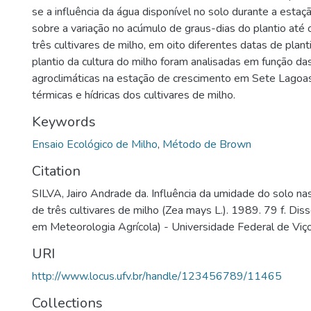
se a influência da água disponível no solo durante a esta
sobre a variação no acúmulo de graus-dias do plantio até
três cultivares de milho, em oito diferentes datas de plan
plantio da cultura do milho foram analisadas em função da
agroclimáticas na estação de crescimento em Sete Lagoas
térmicas e hídricas dos cultivares de milho.
Keywords
Ensaio Ecológico de Milho
,
Método de Brown
Citation
SILVA, Jairo Andrade da. Influência da umidade do solo na
de três cultivares de milho (Zea mays L.). 1989. 79 f. Di
em Meteorologia Agrícola) - Universidade Federal de Viço
URI
http://www.locus.ufv.br/handle/123456789/11465
Collections