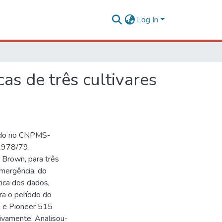
Log In
as de três cultivares
zado no CNPMS-
1978/79,
 Brown, para três
emergência, do
ica dos dados,
ra o período do
lo e Pioneer 515
vamente. Analisou-