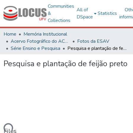
Communities
All of
Oth
&
Statistics
DSpace
inform
Collections
Home
Memória Institucional
Acervo Fotográfico do ACH-UFV
Fotos da ESAV
Série Ensino e Pesquisa
Pesquisa e plantação de feijão preto
Pesquisa e plantação de feijão preto
ading...
Files